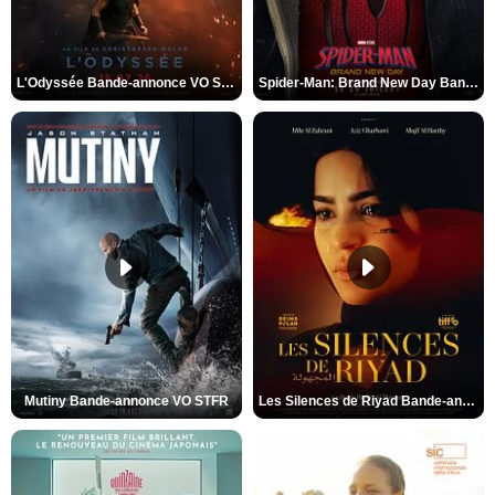
L'Odyssée Bande-annonce VO STFR
Spider-Man: Brand New Day Bande-annonce VO STFR
Mutiny Bande-annonce VO STFR
Les Silences de Riyad Bande-annonce VO STFR