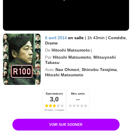
6 avril 2014
en salle
|
1h 43min
|
Comédie
,
Drame
De
Hitoshi Matsumoto
|
Par
Hitoshi Matsumoto
,
Mitsuyoshi
Takasu
Avec
Nao Ohmori
,
Shinobu Terajima
,
Hitoshi Matsumoto
Spectateurs
Mes amis
3,0
--
62 notes, 7 critiques
VOIR SUR SOONER