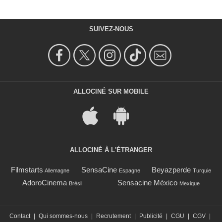
SUIVEZ-NOUS
ALLOCINÉ SUR MOBILE
ALLOCINÉ À L'ÉTRANGER
Filmstarts
SensaCine
Beyazperde
Allemagne
Espagne
Turquie
AdoroCinema
Sensacine México
Brésil
Mexique
Contact
|
Qui sommes-nous
|
Recrutement
|
Publicité
|
CGU
|
CGV
|