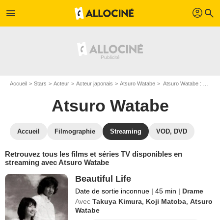
profil
menu
search
Accueil
Stars
Acteur
Acteur japonais
Atsuro Watabe
Atsuro Watabe : Films et séries online
Atsuro Watabe
Accueil
Filmographie
Streaming
VOD, DVD
Retrouvez tous les films et séries TV disponibles en
streaming avec Atsuro Watabe
Beautiful Life
Date de sortie inconnue
|
45 min
|
Drame
Avec
Takuya Kimura
,
Koji Matoba
,
Atsuro
Watabe