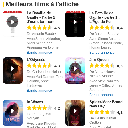
Meilleurs films à l'affiche
La Bataille de
La Bataille de
Gaulle - Partie 2 :
Gaulle - partie 1 :
J’écris ton nom
L'Âge de Fer
4,5
4,4
De Antonin Baudry
De Antonin Baudry
Avec Simon Abkarian,
Avec Simon Abkarian,
Niels Schneider,
Simon Russell Beale,
Anamaria Vartolomei
Florian Lesieur
Bande-annonce
Bande-annonce
L'Odyssée
Jim Queen
4,3
4,3
De Christopher Nolan
De Marco Nguyen,
Nicolas Athane
Avec Matt Damon, Tom
Holland, Anne
Avec Alex Ramires,
Hathaway
Jérémy Gillet, Shirley
Souagnon
Bande-annonce
Bande-annonce
In Waves
Spider-Man: Brand
New Day
4,2
4,1
De Phuong Mai
Nguyen
De Destin Daniel
Cretton
Avec Lyna Khoudri,
Paul Kircher, Rio Vega
Avec Tom Holland,