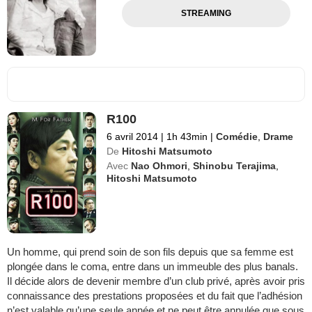
STREAMING
R100
6 avril 2014
|
1h 43min
|
Comédie
,
Drame
De
Hitoshi Matsumoto
Avec
Nao Ohmori
,
Shinobu Terajima
,
Hitoshi Matsumoto
Un homme, qui prend soin de son fils depuis que sa femme est
plongée dans le coma, entre dans un immeuble des plus banals.
Il décide alors de devenir membre d’un club privé, après avoir pris
connaissance des prestations proposées et du fait que l’adhésion
n’est valable qu’une seule année et ne peut être annulée que sous