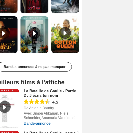
Les Silences de Riyad Bande-annonce VO STFR
Des Fleurs pour Tokyo Bande-annonce VO STFR
Cotton Queen Bande-annonce VO STFR
Bandes-annonces à ne pas manquer
illeurs films à l'affiche
La Bataille de Gaulle - Partie
2 : J’écris ton nom
4,5
De Antonin Baudry
Avec Simon Abkarian, Niels
Schneider, Anamaria Vartolomei
Bande-annonce