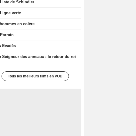
Liste de Schindler
Ligne verte
 hommes en colère
 Parrain
s Evadés
e Seigneur des anneaux : le retour du roi
Tous les meilleurs films en VOD