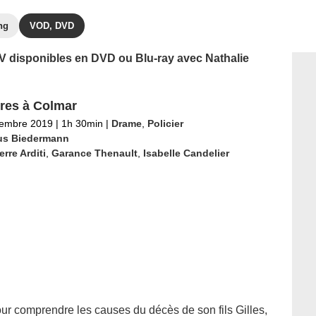
ng
VOD, DVD
 TV disponibles en DVD ou Blu-ray avec Nathalie
res à Colmar
tembre 2019
|
1h 30min
|
Drame
,
Policier
us Biedermann
erre Arditi
,
Garance Thenault
,
Isabelle Candelier
r comprendre les causes du décès de son fils Gilles,