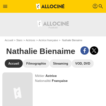
profil
menu
search
Accueil
Stars
Actrices
Actrice française
Nathalie Bienaime
Nathalie Bienaime
Accueil
Filmographie
Streaming
VOD, DVD
Métier
Actrice
Nationalité
Française