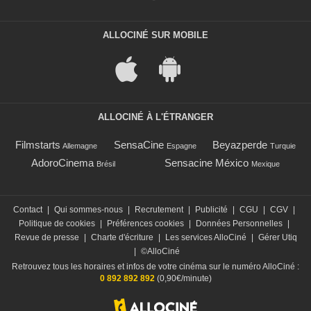
ALLOCINÉ SUR MOBILE
ALLOCINÉ À L'ÉTRANGER
Filmstarts
SensaCine
Beyazperde
Allemagne
Espagne
Turquie
AdoroCinema
Sensacine México
Brésil
Mexique
Contact
|
Qui sommes-nous
|
Recrutement
|
Publicité
|
CGU
|
CGV
|
Politique de cookies
|
Préférences cookies
|
Données Personnelles
|
Revue de presse
|
Charte d'écriture
|
Les services AlloCiné
|
Gérer Utiq
|
©AlloCiné
Retrouvez tous les horaires et infos de votre cinéma sur le numéro AlloCiné :
0 892 892 892
(0,90€/minute)