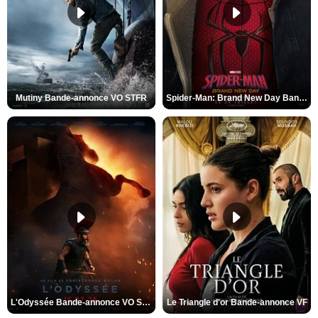
Mutiny Bande-annonce VO STFR
Spider-Man: Brand New Day Bande-annonce VO STFR
L'Odyssée Bande-annonce VO STFR
Le Triangle d'or Bande-annonce VF