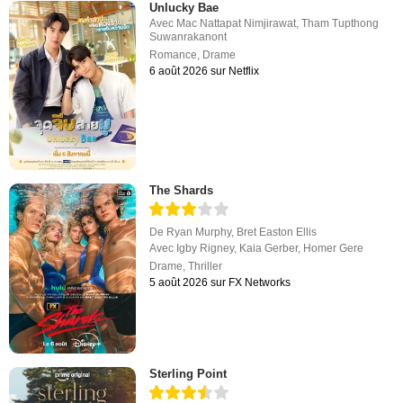
Unlucky Bae
Avec
Mac Nattapat Nimjirawat
,
Tham Tupthong
Suwanrakanont
Romance
,
Drame
6 août 2026 sur Netflix
The Shards
De
Ryan Murphy
,
Bret Easton Ellis
Avec
Igby Rigney
,
Kaia Gerber
,
Homer Gere
Drame
,
Thriller
5 août 2026 sur FX Networks
Sterling Point