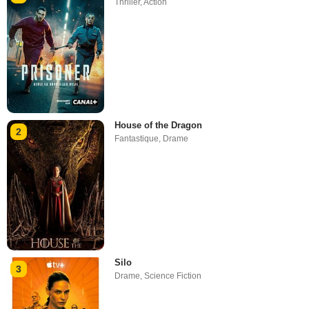
Thriller
,
Action
House of the Dragon
2
Fantastique
,
Drame
Silo
3
Drame
,
Science Fiction