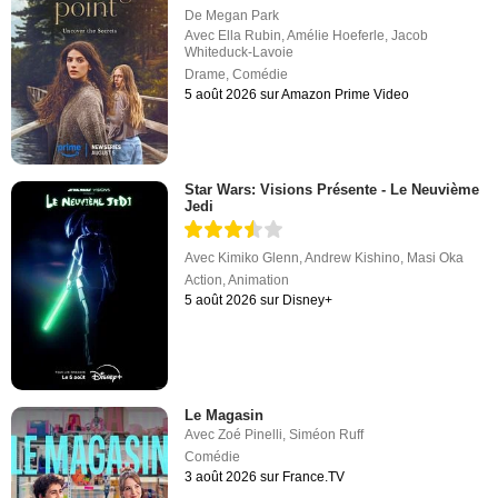
De
Megan Park
Avec
Ella Rubin
,
Amélie Hoeferle
,
Jacob
Whiteduck-Lavoie
Drame
,
Comédie
5 août 2026 sur Amazon Prime Video
Star Wars: Visions Présente - Le Neuvième
Jedi
Avec
Kimiko Glenn
,
Andrew Kishino
,
Masi Oka
Action
,
Animation
5 août 2026 sur Disney+
Le Magasin
Avec
Zoé Pinelli
,
Siméon Ruff
Comédie
3 août 2026 sur France.TV