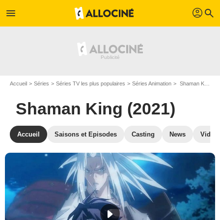
profil
menu
search
Accueil
Séries
Séries TV les plus populaires
Séries Animation
Shaman King (2021)
Shaman King (2021)
Accueil
Saisons et Episodes
Casting
News
Vidéo