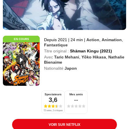
EN COURS
Depuis 2021
|
24 min
|
Action
,
Animation
,
Fantastique
Titre original :
Shāman Kingu (2021)
Avec
Taric Mehani
,
Yôko Hikasa
,
Nathalie
Bienaime
Nationalité
Japon
Spectateurs
Mes amis
3,6
--
72 notes, 2 critiques
VOIR SUR NETFLIX