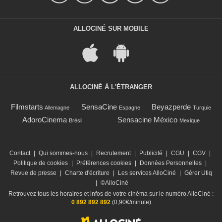
ALLOCINÉ SUR MOBILE
ALLOCINÉ À L'ÉTRANGER
Filmstarts
SensaCine
Beyazperde
Allemagne
Espagne
Turquie
AdoroCinema
Sensacine México
Brésil
Mexique
Contact
|
Qui sommes-nous
|
Recrutement
|
Publicité
|
CGU
|
CGV
|
Politique de cookies
|
Préférences cookies
|
Données Personnelles
|
Revue de presse
|
Charte d'écriture
|
Les services AlloCiné
|
Gérer Utiq
|
©AlloCiné
Retrouvez tous les horaires et infos de votre cinéma sur le numéro AlloCiné :
0 892 892 892
(0,90€/minute)