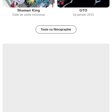
Shaman King
GTO
Date de sortie inconnue
16 janvier 2015
Toute sa filmographie