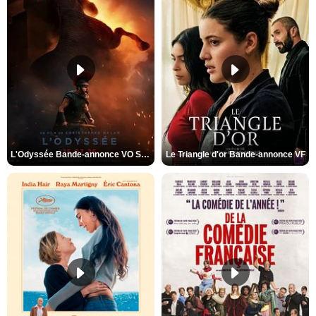
L'Odyssée Bande-annonce VO STFR
Le Triangle d'or Bande-annonce VF