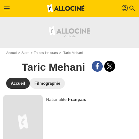
profil
menu
search
Accueil
Stars
Toutes les stars
Taric Mehani
Taric Mehani
Accueil
Filmographie
Nationalité
Français