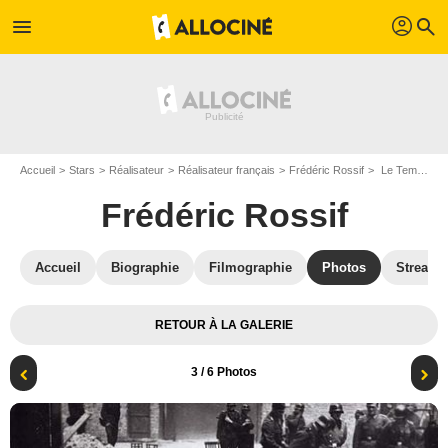
profil
menu
search
Accueil
Stars
Réalisateur
Réalisateur français
Frédéric Rossif
Le Temps du ghetto : Photo Frédéric Rossif
Frédéric Rossif
Accueil
Biographie
Filmographie
Photos
Streami
RETOUR À LA GALERIE
3
/ 6 Photos