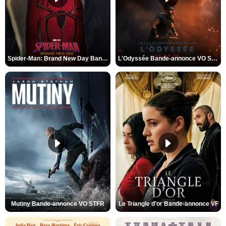
Spider-Man: Brand New Day Bande-annonce VO STFR
L'Odyssée Bande-annonce VO STFR
Mutiny Bande-annonce VO STFR
Le Triangle d'or Bande-annonce VF