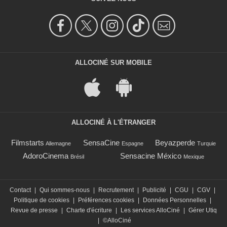
ALLOCINÉ SUR MOBILE
ALLOCINÉ À L'ÉTRANGER
Filmstarts
SensaCine
Beyazperde
Allemagne
Espagne
Turquie
AdoroCinema
Sensacine México
Brésil
Mexique
Contact
|
Qui sommes-nous
|
Recrutement
|
Publicité
|
CGU
|
CGV
|
Politique de cookies
|
Préférences cookies
|
Données Personnelles
|
Revue de presse
|
Charte d'écriture
|
Les services AlloCiné
|
Gérer Utiq
|
©AlloCiné