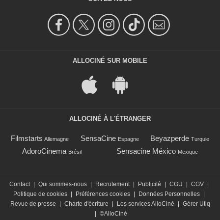
ALLOCINÉ SUR MOBILE
ALLOCINÉ À L'ÉTRANGER
Filmstarts
SensaCine
Beyazperde
Allemagne
Espagne
Turquie
AdoroCinema
Sensacine México
Brésil
Mexique
Contact
|
Qui sommes-nous
|
Recrutement
|
Publicité
|
CGU
|
CGV
|
Politique de cookies
|
Préférences cookies
|
Données Personnelles
|
Revue de presse
|
Charte d'écriture
|
Les services AlloCiné
|
Gérer Utiq
|
©AlloCiné