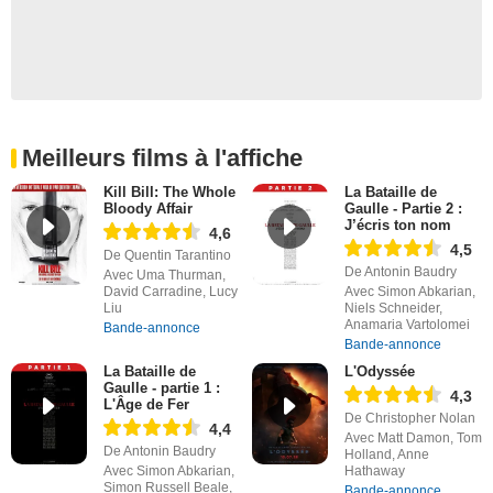
Meilleurs films à l'affiche
Kill Bill: The Whole
La Bataille de
Bloody Affair
Gaulle - Partie 2 :
J’écris ton nom
4,6
4,5
De Quentin Tarantino
De Antonin Baudry
Avec Uma Thurman,
David Carradine, Lucy
Avec Simon Abkarian,
Liu
Niels Schneider,
Anamaria Vartolomei
Bande-annonce
Bande-annonce
La Bataille de
L'Odyssée
Gaulle - partie 1 :
4,3
L'Âge de Fer
De Christopher Nolan
4,4
Avec Matt Damon, Tom
De Antonin Baudry
Holland, Anne
Avec Simon Abkarian,
Hathaway
Simon Russell Beale,
Bande-annonce