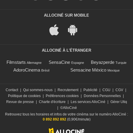
ALLOCINÉ SUR MOBILE
ALLOCINÉ À L'ÉTRANGER
Filmstarts
SensaCine
Beyazperde
Allemagne
Espagne
Turquie
AdoroCinema
Sensacine México
Brésil
Mexique
Contact
|
Qui sommes-nous
|
Recrutement
|
Publicité
|
CGU
|
CGV
|
Politique de cookies
|
Préférences cookies
|
Données Personnelles
|
Revue de presse
|
Charte d'écriture
|
Les services AlloCiné
|
Gérer Utiq
|
©AlloCiné
Retrouvez tous les horaires et infos de votre cinéma sur le numéro AlloCiné :
0 892 892 892
(0,90€/minute)