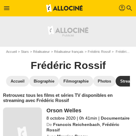
profil
menu
search
Accueil
Stars
Réalisateur
Réalisateur français
Frédéric Rossif
Frédéric Rossif : Films et séries online
Frédéric Rossif
Accueil
Biographie
Filmographie
Photos
Streami
Retrouvez tous les films et séries TV disponibles en
streaming avec Frédéric Rossif
Orson Welles
8 octobre 2020
|
0h 41min
|
Documentaire
De
Francois Reichenbach
,
Frédéric
Rossif