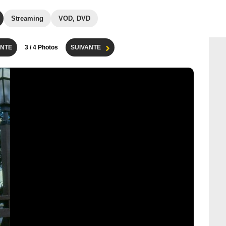
Streaming
VOD, DVD
NTE
3
/ 4 Photos
SUIVANTE