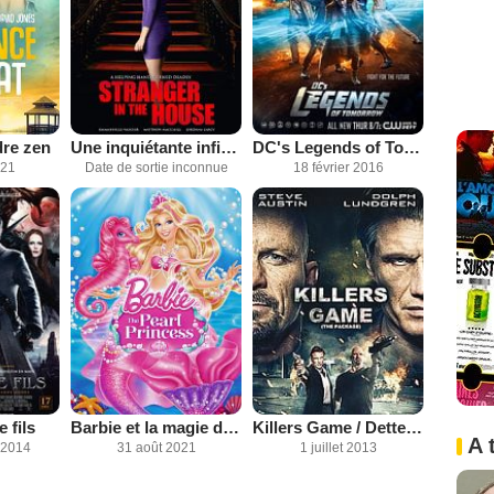
re zen
Une inquiétante infirmière
DC's Legends of Tomorrow
021
Date de sortie inconnue
18 février 2016
 fils
Barbie et la magie des perles
Killers Game / Dette de sang
A 
 2014
31 août 2021
1 juillet 2013