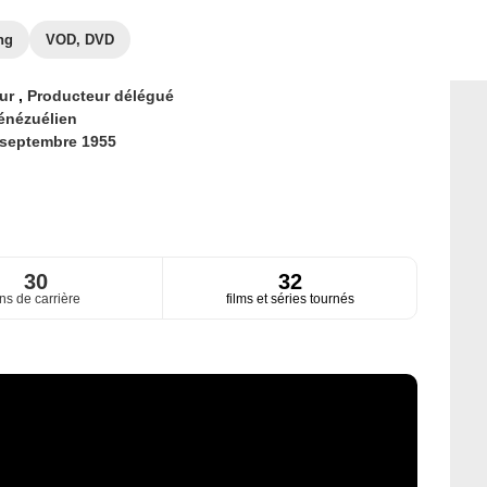
ng
VOD, DVD
eur
,
Producteur délégué
énézuélien
 septembre 1955
30
32
ns de carrière
films et séries tournés