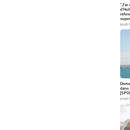
"J'ai
d'Hol
refus
super
jeudi 
Demai
dans 
[SPO
jeudi 