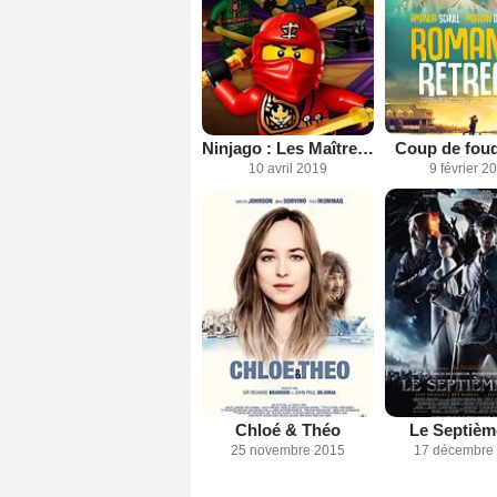
Ninjago : Les Maîtres du Spinjitzu
Coup de foud
10 avril 2019
9 février 2
Chloé & Théo
Le Septième
25 novembre 2015
17 décembre