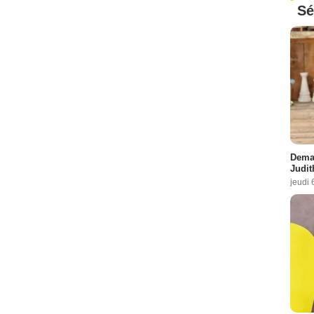
Sé
Demai
Judit
jeudi 