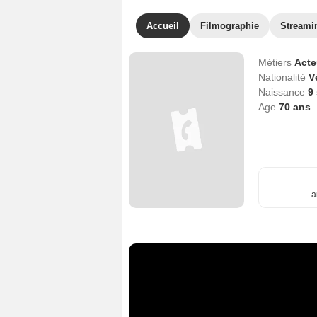
Accueil
Filmographie
Streami
Métiers
Act
Nationalité
V
Naissance
9
Age
70
ans
a