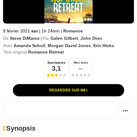
9 février 2021
sur
|
1h 24min
|
Romance
De
Steve DiMarco
Par
Galen Gilbert
,
John Dion
|
Avec
Amanda Schull
,
Morgan David Jones
,
Eric Hicks
Titre original
Romance Retreat
Spectateurs
Mes amis
3,1
--
REGARDER SUR M6+
Synopsis