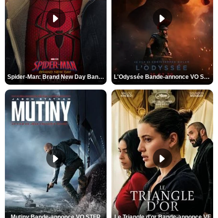
Spider-Man: Brand New Day Bande-annonce VO STFR
L'Odyssée Bande-annonce VO STFR
Mutiny Bande-annonce VO STFR
Le Triangle d'or Bande-annonce VF