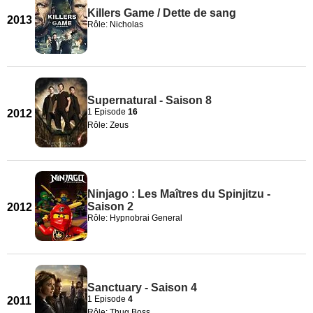
Killers Game / Dette de sang
2013
Rôle: Nicholas
Supernatural - Saison 8
1 Episode
16
2012
Rôle: Zeus
Ninjago : Les Maîtres du Spinjitzu -
Saison 2
2012
Rôle: Hypnobrai General
Sanctuary - Saison 4
1 Episode
4
2011
Rôle: Thug Boss