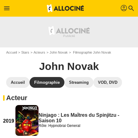
profil
menu
search
Accueil
Stars
Acteurs
John Novak
Filmographie John Novak
John Novak
Accueil
Filmographie
Streaming
VOD, DVD
Acteur
Ninjago : Les Maîtres du Spinjitzu -
Saison 10
2019
Rôle: Hypnobrai General