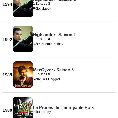
1 Episode
3
1994
Rôle: Mason
Highlander - Saison 1
1 Episode
4
1992
Rôle: Sheriff Crowley
MacGyver - Saison 5
1 Episode
9
1989
Rôle: Lyle Hoggart
Le Procès de l'Incroyable Hulk
1989
Rôle: Denny