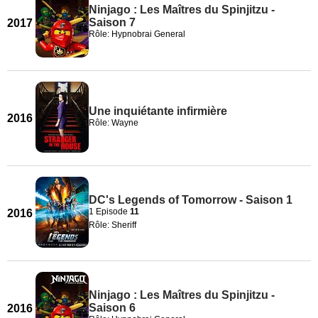
Ninjago : Les Maîtres du Spinjitzu -
Saison 7
2017
Rôle: Hypnobrai General
Une inquiétante infirmière
2016
Rôle: Wayne
DC's Legends of Tomorrow - Saison 1
1 Episode
11
2016
Rôle: Sheriff
Ninjago : Les Maîtres du Spinjitzu -
Saison 6
2016