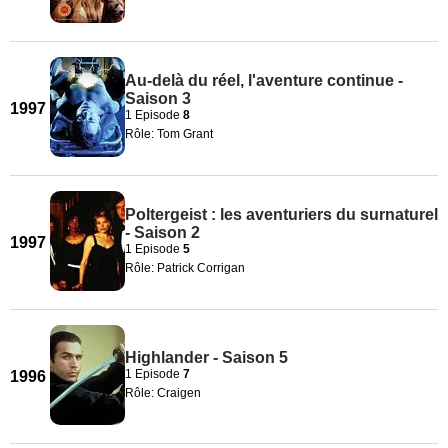
Au-delà du réel, l'aventure continue -
Saison 3
1997
1 Episode
8
Rôle: Tom Grant
Poltergeist : les aventuriers du surnaturel
- Saison 2
1997
1 Episode
5
Rôle: Patrick Corrigan
Highlander - Saison 5
1 Episode
7
1996
Rôle: Craigen