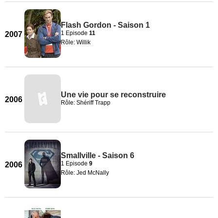
Flash Gordon - Saison 1
1 Episode
11
2007
Rôle: Willik
Une vie pour se reconstruire
2006
Rôle: Shériff Trapp
Smallville - Saison 6
1 Episode
9
2006
Rôle: Jed McNally