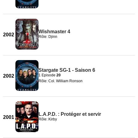
Wishmaster 4
2002
Rôle: Djinn
Stargate SG-1 - Saison 6
1 Episode
20
2002
Rôle: Col. William Ronson
L.A.P.D. : Protéger et servir
2001
Rôle: Kirby