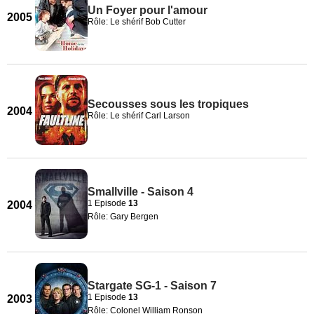
Un Foyer pour l'amour
2005
Rôle: Le shérif Bob Cutter
Secousses sous les tropiques
2004
Rôle: Le shérif Carl Larson
Smallville - Saison 4
1 Episode
13
2004
Rôle: Gary Bergen
Stargate SG-1 - Saison 7
1 Episode
13
2003
Rôle: Colonel William Ronson