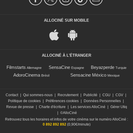
ALLOCINÉ SUR MOBILE
ALLOCINÉ À L'ÉTRANGER
Filmstarts
SensaCine
Beyazperde
Allemagne
Espagne
Turquie
AdoroCinema
Sensacine México
Brésil
Mexique
Contact
|
Qui sommes-nous
|
Recrutement
|
Publicité
|
CGU
|
CGV
|
Politique de cookies
|
Préférences cookies
|
Données Personnelles
|
Revue de presse
|
Charte d'écriture
|
Les services AlloCiné
|
Gérer Utiq
|
©AlloCiné
Retrouvez tous les horaires et infos de votre cinéma sur le numéro AlloCiné :
0 892 892 892
(0,90€/minute)