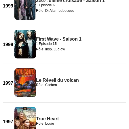
2267, ultime croisade - Saison 1
1 Episode
6
1999
Rôle: Dr Alain Lebecque
First Wave - Saison 1
1 Episode
15
1998
Rôle: Insp. Ludlow
Le Réveil du volcan
1997
Rôle: Corben
True Heart
1997
Rôle: Louie