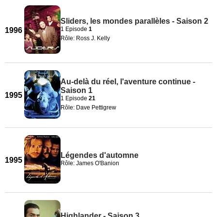
Sliders, les mondes parallèles - Saison 2
1 Episode
1
1996
Rôle: Ross J. Kelly
Au-delà du réel, l'aventure continue -
Saison 1
1995
1 Episode
21
Rôle: Dave Pettigrew
Légendes d'automne
1995
Rôle: James O'Banion
Highlander - Saison 3