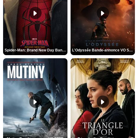
Spider-Man: Brand New Day Bande-annonce VO STFR
L'Odyssée Bande-annonce VO STFR