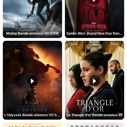
Mutiny Bande-annonce VO STFR
Spider-Man: Brand New Day Bande-annonce VO STFR
L'Odyssée Bande-annonce VO STFR
Le Triangle d'or Bande-annonce VF