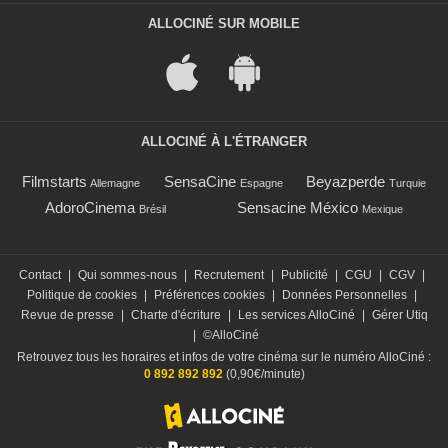
ALLOCINÉ SUR MOBILE
ALLOCINÉ À L'ÉTRANGER
Filmstarts
SensaCine
Beyazperde
Allemagne
Espagne
Turquie
AdoroCinema
Sensacine México
Brésil
Mexique
Contact
|
Qui sommes-nous
|
Recrutement
|
Publicité
|
CGU
|
CGV
|
Politique de cookies
|
Préférences cookies
|
Données Personnelles
|
Revue de presse
|
Charte d'écriture
|
Les services AlloCiné
|
Gérer Utiq
|
©AlloCiné
Retrouvez tous les horaires et infos de votre cinéma sur le numéro AlloCiné :
0 892 892 892
(0,90€/minute)