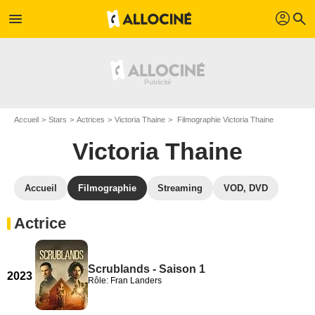
profil
menu
search
Accueil
Stars
Actrices
Victoria Thaine
Filmographie Victoria Thaine
Victoria Thaine
Accueil
Filmographie
Streaming
VOD, DVD
Actrice
Scrublands - Saison 1
2023
Rôle: Fran Landers