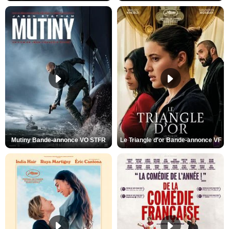
Mutiny Bande-annonce VO STFR
Le Triangle d'or Bande-annonce VF