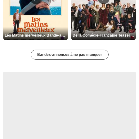
Les Matins merveilleux Bande-annonce VF
De la Comédie-Française Teaser VF
Bandes-annonces à ne pas manquer