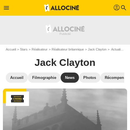
profil
menu
search
Accueil
Stars
Réalisateur
Réalisateur britannique
Jack Clayton
Actualité Jack Clayton
Jack Clayton
Accueil
Filmographie
News
Photos
Récompenses