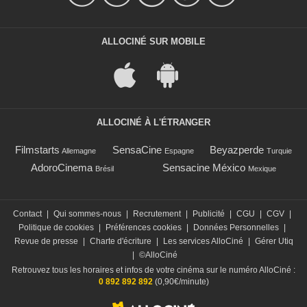
ALLOCINÉ SUR MOBILE
ALLOCINÉ À L'ÉTRANGER
Filmstarts
SensaCine
Beyazperde
Allemagne
Espagne
Turquie
AdoroCinema
Sensacine México
Brésil
Mexique
Contact
|
Qui sommes-nous
|
Recrutement
|
Publicité
|
CGU
|
CGV
|
Politique de cookies
|
Préférences cookies
|
Données Personnelles
|
Revue de presse
|
Charte d'écriture
|
Les services AlloCiné
|
Gérer Utiq
|
©AlloCiné
Retrouvez tous les horaires et infos de votre cinéma sur le numéro AlloCiné :
0 892 892 892
(0,90€/minute)