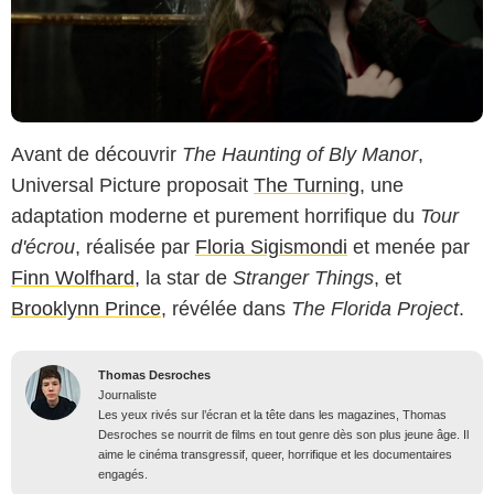
Avant de découvrir
The Haunting of Bly Manor
,
Universal Picture proposait
The Turning
, une
adaptation moderne et purement horrifique du
Tour
d'écrou
, réalisée par
Floria Sigismondi
et menée par
Finn Wolfhard
, la star de
Stranger Things
, et
Brooklynn Prince
, révélée dans
The Florida Project
.
Thomas Desroches
Journaliste
Les yeux rivés sur l’écran et la tête dans les magazines, Thomas
Desroches se nourrit de films en tout genre dès son plus jeune âge. Il
aime le cinéma transgressif, queer, horrifique et les documentaires
engagés.