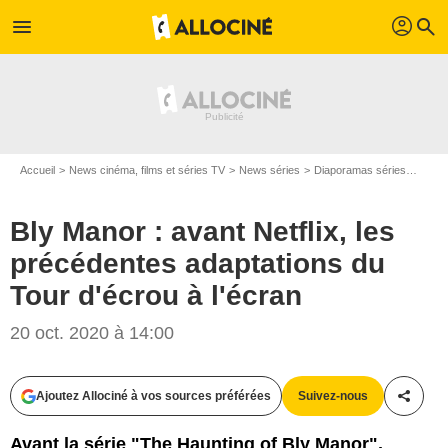
profil
menu
search
Accueil
News cinéma, films et séries TV
News séries
Diaporamas séries
Bly M
Bly Manor : avant Netflix, les
précédentes adaptations du
Tour d'écrou à l'écran
D.R.
20 oct. 2020 à 14:00
Ajoutez Allociné à vos sources préférées
Suivez-nous
Partag
Avant la série "The Haunting of Bly Manor",