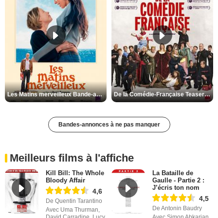
Les Matins merveilleux Bande-annonce VF
De la Comédie-Française Teaser VF
Bandes-annonces à ne pas manquer
Meilleurs films à l'affiche
Kill Bill: The Whole
La Bataille de
Bloody Affair
Gaulle - Partie 2 :
J’écris ton nom
4,6
4,5
De Quentin Tarantino
De Antonin Baudry
Avec Uma Thurman,
David Carradine, Lucy
Avec Simon Abkarian,