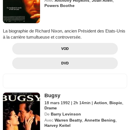
Avec
Anthony Hopkins
,
Joan Allen
,
Powers Boothe
La biographie de Richard Nixon, ancien Président des Etats-Unis
à la carrière tumultueuse et controversée.
VOD
DVD
Bugsy
18 mars 1992
|
2h 14min
|
Action
,
Biopic
,
Drame
De
Barry Levinson
Avec
Warren Beatty
,
Annette Bening
,
Harvey Keitel