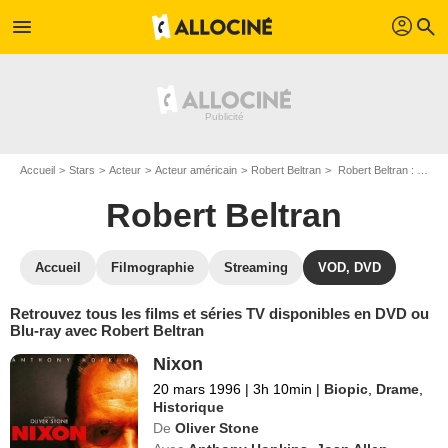
profil
menu
search
Accueil
Stars
Acteur
Acteur américain
Robert Beltran
Robert Beltran : ses Blu-Ray, DVD, VOD, SVOD
Robert Beltran
Accueil
Filmographie
Streaming
VOD, DVD
Retrouvez tous les films et séries TV disponibles en DVD ou
Blu-ray avec Robert Beltran
Nixon
20 mars 1996
|
3h 10min
|
Biopic
,
Drame
,
Historique
De
Oliver Stone