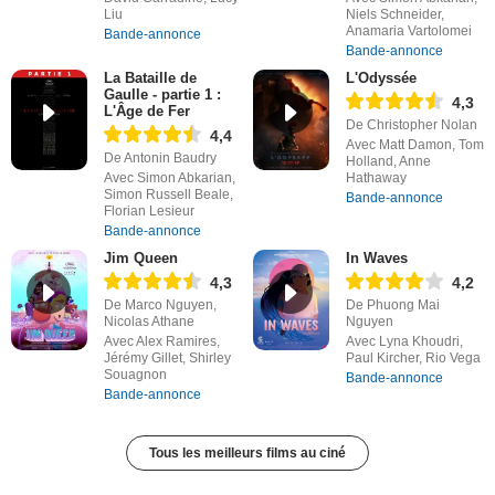
Liu
Niels Schneider,
Anamaria Vartolomei
Bande-annonce
Bande-annonce
La Bataille de
L'Odyssée
Gaulle - partie 1 :
4,3
L'Âge de Fer
De Christopher Nolan
4,4
Avec Matt Damon, Tom
De Antonin Baudry
Holland, Anne
Avec Simon Abkarian,
Hathaway
Simon Russell Beale,
Bande-annonce
Florian Lesieur
Bande-annonce
Jim Queen
In Waves
4,3
4,2
De Marco Nguyen,
De Phuong Mai
Nicolas Athane
Nguyen
Avec Alex Ramires,
Avec Lyna Khoudri,
Jérémy Gillet, Shirley
Paul Kircher, Rio Vega
Souagnon
Bande-annonce
Bande-annonce
Tous les meilleurs films au ciné