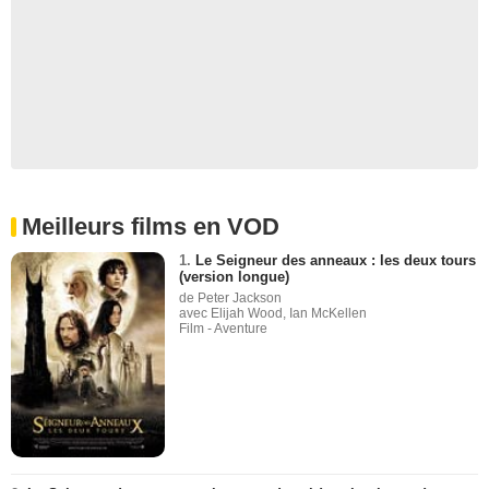
Meilleurs films en VOD
1.
Le Seigneur des anneaux : les deux tours
(version longue)
de Peter Jackson
avec Elijah Wood, Ian McKellen
Film - Aventure