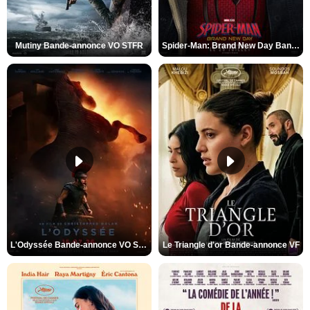
Mutiny Bande-annonce VO STFR
Spider-Man: Brand New Day Bande-annonce VO STFR
L'Odyssée Bande-annonce VO STFR
Le Triangle d'or Bande-annonce VF