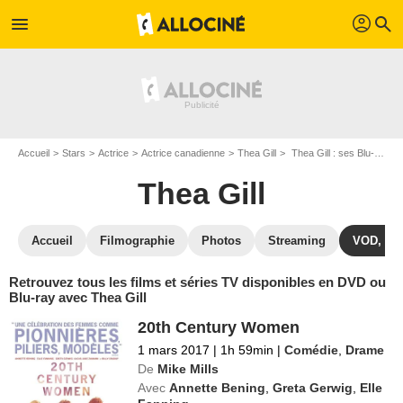
profil
menu
search
Accueil
Stars
Actrice
Actrice canadienne
Thea Gill
Thea Gill : ses Blu-Ray, DVD, VOD, SVOD
Thea Gill
Accueil
Filmographie
Photos
Streaming
VOD, DV
Retrouvez tous les films et séries TV disponibles en DVD ou
Blu-ray avec Thea Gill
20th Century Women
1 mars 2017
|
1h 59min
|
Comédie
,
Drame
De
Mike Mills
Avec
Annette Bening
,
Greta Gerwig
,
Elle