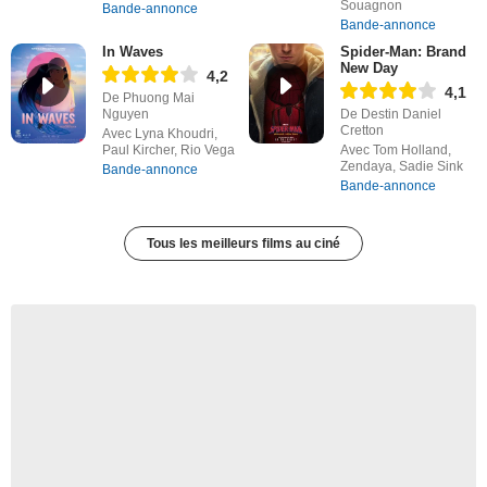
Souagnon
Bande-annonce
Bande-annonce
In Waves
Spider-Man: Brand
New Day
4,2
4,1
De Phuong Mai
Nguyen
De Destin Daniel
Cretton
Avec Lyna Khoudri,
Paul Kircher, Rio Vega
Avec Tom Holland,
Zendaya, Sadie Sink
Bande-annonce
Bande-annonce
Tous les meilleurs films au ciné