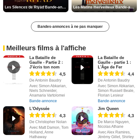
Les Silences de Riyad Bande-annonce VO STFR
Les Matins merveilleux Bande-annonce VF
Bandes-annonces à ne pas manquer
Meilleurs films à l'affiche
La Bataille de
La Bataille de
Gaulle - Partie 2 :
Gaulle - partie 1 :
J’écris ton nom
L'Âge de Fer
4,5
4,4
De Antonin Baudry
De Antonin Baudry
Avec Simon Abkarian,
Avec Simon Abkarian,
Niels Schneider,
Simon Russell Beale,
Anamaria Vartolomei
Florian Lesieur
Bande-annonce
Bande-annonce
L'Odyssée
Jim Queen
4,3
4,3
De Christopher Nolan
De Marco Nguyen,
Nicolas Athane
Avec Matt Damon, Tom
Holland, Anne
Avec Alex Ramires,
Hathaway
Jérémy Gillet, Shirley