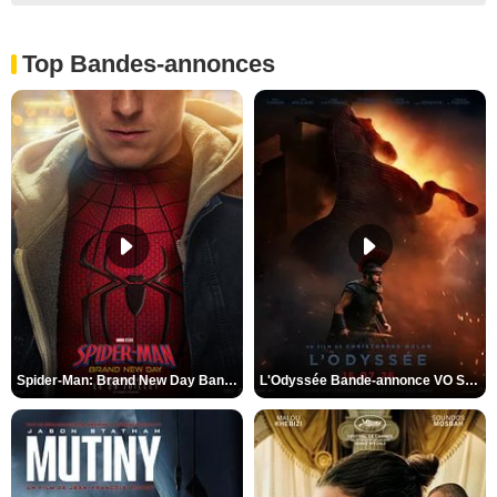
Top Bandes-annonces
Spider-Man: Brand New Day Bande-annonce VO STFR
L'Odyssée Bande-annonce VO STFR