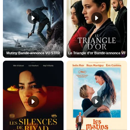
Mutiny Bande-annonce VO STFR
Le Triangle d'or Bande-annonce VF