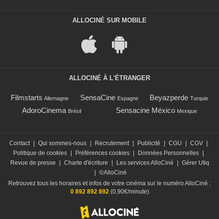
ALLOCINÉ SUR MOBILE
ALLOCINÉ À L'ÉTRANGER
Filmstarts
SensaCine
Beyazperde
Allemagne
Espagne
Turquie
AdoroCinema
Sensacine México
Brésil
Mexique
Contact
|
Qui sommes-nous
|
Recrutement
|
Publicité
|
CGU
|
CGV
|
Politique de cookies
|
Préférences cookies
|
Données Personnelles
|
Revue de presse
|
Charte d'écriture
|
Les services AlloCiné
|
Gérer Utiq
|
©AlloCiné
Retrouvez tous les horaires et infos de votre cinéma sur le numéro AlloCiné :
0 892 892 892
(0,90€/minute)