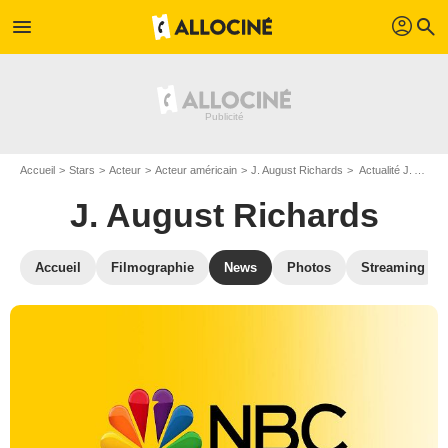
profil
menu
search
Accueil
Stars
Acteur
Acteur américain
J. August Richards
Actualité J. August Richards
J. August Richards
Accueil
Filmographie
News
Photos
Streaming