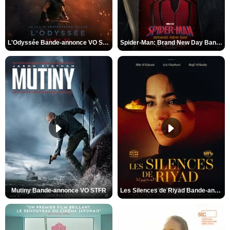
L'Odyssée Bande-annonce VO STFR
Spider-Man: Brand New Day Bande-annonce VO STFR
Mutiny Bande-annonce VO STFR
Les Silences de Riyad Bande-annonce VO STFR