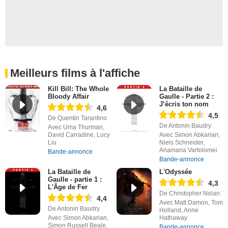
Meilleurs films à l'affiche
Kill Bill: The Whole
La Bataille de
Bloody Affair
Gaulle - Partie 2 :
J’écris ton nom
4,6
4,5
De Quentin Tarantino
De Antonin Baudry
Avec Uma Thurman,
David Carradine, Lucy
Avec Simon Abkarian,
Liu
Niels Schneider,
Anamaria Vartolomei
Bande-annonce
Bande-annonce
La Bataille de
L'Odyssée
Gaulle - partie 1 :
4,3
L'Âge de Fer
De Christopher Nolan
4,4
Avec Matt Damon, Tom
De Antonin Baudry
Holland, Anne
Avec Simon Abkarian,
Hathaway
Simon Russell Beale,
Bande-annonce