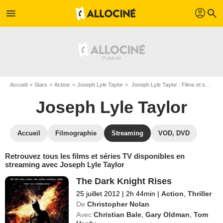
profil
menu
search
Accueil
Stars
Acteur
Joseph Lyle Taylor
Joseph Lyle Taylor : Films et séries online
Joseph Lyle Taylor
Accueil
Filmographie
Streaming
VOD, DVD
Retrouvez tous les films et séries TV disponibles en
streaming avec Joseph Lyle Taylor
The Dark Knight Rises
25 juillet 2012
|
2h 44min
|
Action
,
Thriller
De
Christopher Nolan
Avec
Christian Bale
,
Gary Oldman
,
Tom