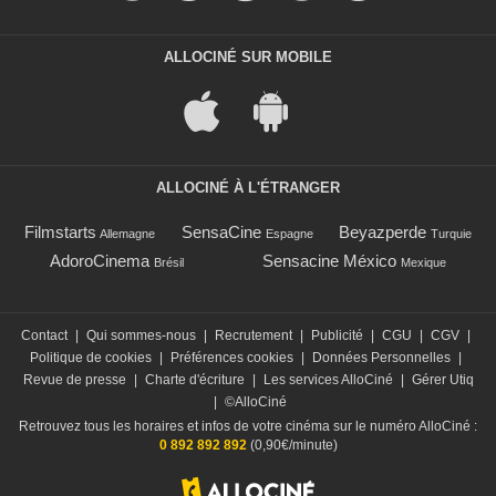
ALLOCINÉ SUR MOBILE
ALLOCINÉ À L'ÉTRANGER
Filmstarts
SensaCine
Beyazperde
Allemagne
Espagne
Turquie
AdoroCinema
Sensacine México
Brésil
Mexique
Contact
|
Qui sommes-nous
|
Recrutement
|
Publicité
|
CGU
|
CGV
|
Politique de cookies
|
Préférences cookies
|
Données Personnelles
|
Revue de presse
|
Charte d'écriture
|
Les services AlloCiné
|
Gérer Utiq
|
©AlloCiné
Retrouvez tous les horaires et infos de votre cinéma sur le numéro AlloCiné :
0 892 892 892
(0,90€/minute)