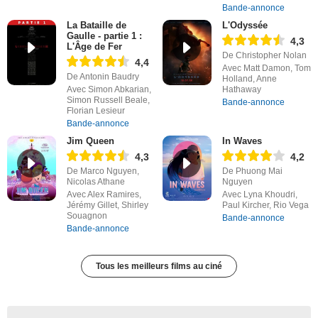
Bande-annonce
La Bataille de
L'Odyssée
Gaulle - partie 1 :
4,3
L'Âge de Fer
De Christopher Nolan
4,4
Avec Matt Damon, Tom
De Antonin Baudry
Holland, Anne
Avec Simon Abkarian,
Hathaway
Simon Russell Beale,
Bande-annonce
Florian Lesieur
Bande-annonce
Jim Queen
In Waves
4,3
4,2
De Marco Nguyen,
De Phuong Mai
Nicolas Athane
Nguyen
Avec Alex Ramires,
Avec Lyna Khoudri,
Jérémy Gillet, Shirley
Paul Kircher, Rio Vega
Souagnon
Bande-annonce
Bande-annonce
Tous les meilleurs films au ciné