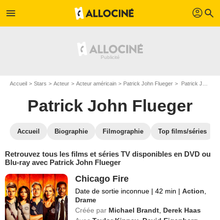
profil
menu
search
Accueil
Stars
Acteur
Acteur américain
Patrick John Flueger
Patrick John Flueger : ses Blu-Ray, DVD, VOD, SVOD
Patrick John Flueger
Accueil
Biographie
Filmographie
Top films/séries
Retrouvez tous les films et séries TV disponibles en DVD ou
Blu-ray avec Patrick John Flueger
Chicago Fire
Date de sortie inconnue
|
42 min
|
Action
,
Drame
Créée par
Michael Brandt
,
Derek Haas