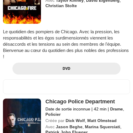
Avec
Taylor Kinney
,
David Eigenberg
,
Christian Stolte
Le quotidien des pompiers de Chicago. Avec la pression, les
responsabilités et les égos surdimensionnés viennent les
désaccords et les tensions au sein des membres de l'équipe.
Bienvenue au cœur du quotidien des plus nobles des professions
!
DVD
Chicago Police Department
Date de sortie inconnue
|
42 min
|
Drame
,
Policier
Créée par
Dick Wolf
,
Matt Olmstead
Avec
Jason Beghe
,
Marina Squerciati
,
Patrick John Flueger