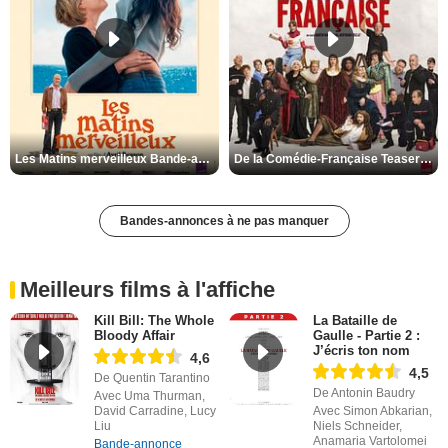
Les Matins merveilleux Bande-annonce VF
De la Comédie-Française Teaser VF
Bandes-annonces à ne pas manquer
Meilleurs films à l'affiche
Kill Bill: The Whole
La Bataille de
Bloody Affair
Gaulle - Partie 2 :
J’écris ton nom
4,6
4,5
De Quentin Tarantino
De Antonin Baudry
Avec Uma Thurman,
David Carradine, Lucy
Avec Simon Abkarian,
Liu
Niels Schneider,
Anamaria Vartolomei
Bande-annonce