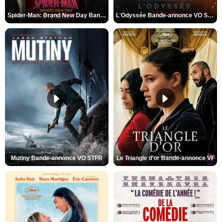
Spider-Man: Brand New Day Bande-annonce VO STFR
L'Odyssée Bande-annonce VO STFR
Mutiny Bande-annonce VO STFR
Le Triangle d'or Bande-annonce VF