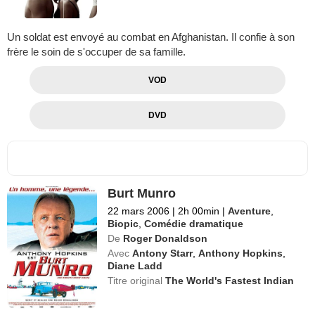
Un soldat est envoyé au combat en Afghanistan. Il confie à son
frère le soin de s'occuper de sa famille.
VOD
DVD
Burt Munro
22 mars 2006
|
2h 00min
|
Aventure
,
Biopic
,
Comédie dramatique
De
Roger Donaldson
Avec
Antony Starr
,
Anthony Hopkins
,
Diane Ladd
Titre original
The World's Fastest Indian