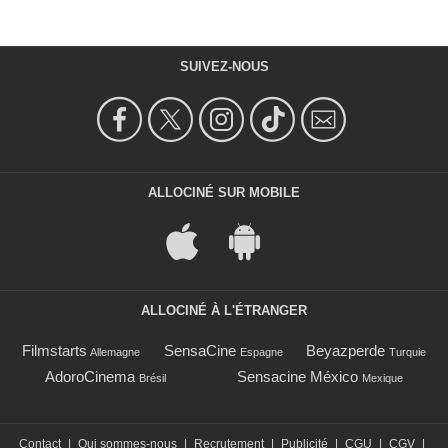
SUIVEZ-NOUS
ALLOCINÉ SUR MOBILE
ALLOCINÉ À L'ÉTRANGER
Filmstarts
SensaCine
Beyazperde
Allemagne
Espagne
Turquie
AdoroCinema
Sensacine México
Brésil
Mexique
Contact
|
Qui sommes-nous
|
Recrutement
|
Publicité
|
CGU
|
CGV
|