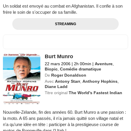
Un soldat est envoyé au combat en Afghanistan. Il confie à son
frère le soin de s'occuper de sa famille.
STREAMING
Burt Munro
22 mars 2006
|
2h 00min
|
Aventure
,
Biopic
,
Comédie dramatique
De
Roger Donaldson
Avec
Antony Starr
,
Anthony Hopkins
,
Diane Ladd
Titre original
The World's Fastest Indian
Nouvelle-Zélande, fin des années 60. Burt Munro a une passion :
la moto. A 65 ans passés, il n'a jamais quitté son village natal et
n'a qu'une idée en tête : participer à la prestigieuse course de
motos de Bonneville dans l'Utah !