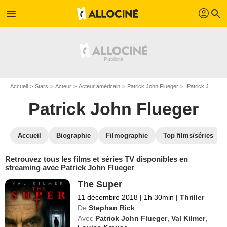
profil
menu
search
Accueil
Stars
Acteur
Acteur américain
Patrick John Flueger
Patrick John Flueger : Films et séries online
Patrick John Flueger
Accueil
Biographie
Filmographie
Top films/séries
Retrouvez tous les films et séries TV disponibles en
streaming avec Patrick John Flueger
The Super
11 décembre 2018
|
1h 30min
|
Thriller
De
Stephan Rick
Avec
Patrick John Flueger
,
Val Kilmer
,