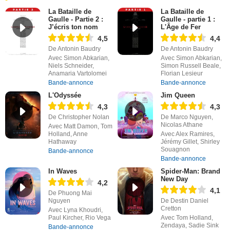
La Bataille de
La Bataille de
Gaulle - Partie 2 :
Gaulle - partie 1 :
J’écris ton nom
L'Âge de Fer
4,5
4,4
De Antonin Baudry
De Antonin Baudry
Avec Simon Abkarian,
Avec Simon Abkarian,
Niels Schneider,
Simon Russell Beale,
Anamaria Vartolomei
Florian Lesieur
Bande-annonce
Bande-annonce
L'Odyssée
Jim Queen
4,3
4,3
De Christopher Nolan
De Marco Nguyen,
Nicolas Athane
Avec Matt Damon, Tom
Holland, Anne
Avec Alex Ramires,
Hathaway
Jérémy Gillet, Shirley
Souagnon
Bande-annonce
Bande-annonce
In Waves
Spider-Man: Brand
New Day
4,2
4,1
De Phuong Mai
Nguyen
De Destin Daniel
Cretton
Avec Lyna Khoudri,
Paul Kircher, Rio Vega
Avec Tom Holland,
Zendaya, Sadie Sink
Bande-annonce