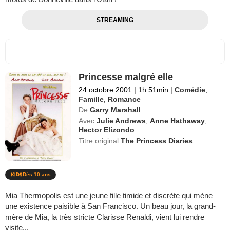
STREAMING
Princesse malgré elle
24 octobre 2001
|
1h 51min
|
Comédie
,
Famille
,
Romance
De
Garry Marshall
Avec
Julie Andrews
,
Anne Hathaway
,
Hector Elizondo
Titre original
The Princess Diaries
Dès 10 ans
Mia Thermopolis est une jeune fille timide et discrète qui mène
une existence paisible à San Francisco. Un beau jour, la grand-
mère de Mia, la très stricte Clarisse Renaldi, vient lui rendre
visite...