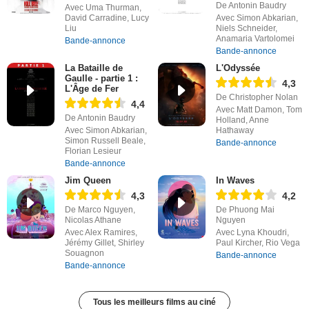
De Antonin Baudry
Avec Uma Thurman,
David Carradine, Lucy
Avec Simon Abkarian,
Liu
Niels Schneider,
Anamaria Vartolomei
Bande-annonce
Bande-annonce
La Bataille de
L'Odyssée
Gaulle - partie 1 :
4,3
L'Âge de Fer
De Christopher Nolan
4,4
Avec Matt Damon, Tom
De Antonin Baudry
Holland, Anne
Avec Simon Abkarian,
Hathaway
Simon Russell Beale,
Bande-annonce
Florian Lesieur
Bande-annonce
Jim Queen
In Waves
4,3
4,2
De Marco Nguyen,
De Phuong Mai
Nicolas Athane
Nguyen
Avec Alex Ramires,
Avec Lyna Khoudri,
Jérémy Gillet, Shirley
Paul Kircher, Rio Vega
Souagnon
Bande-annonce
Bande-annonce
Tous les meilleurs films au ciné