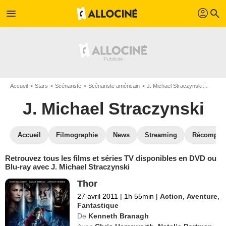
profil
menu
search
Accueil
Stars
Scénariste
Scénariste américain
J. Michael Straczynski
J. Mic
J. Michael Straczynski
Accueil
Filmographie
News
Streaming
Récompen
Retrouvez tous les films et séries TV disponibles en DVD ou
Blu-ray avec J. Michael Straczynski
Thor
27 avril 2011
|
1h 55min
|
Action
,
Aventure
,
Fantastique
De
Kenneth Branagh