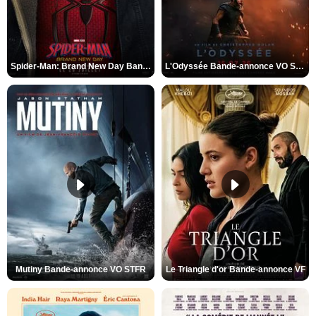
Spider-Man: Brand New Day Bande-annonce VO STFR
L'Odyssée Bande-annonce VO STFR
Mutiny Bande-annonce VO STFR
Le Triangle d'or Bande-annonce VF