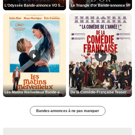
L'Odyssée Bande-annonce VO STFR
Le Triangle d'or Bande-annonce VF
Les Matins merveilleux Bande-annonce VF
De la Comédie-Française Teaser VF
Bandes-annonces à ne pas manquer