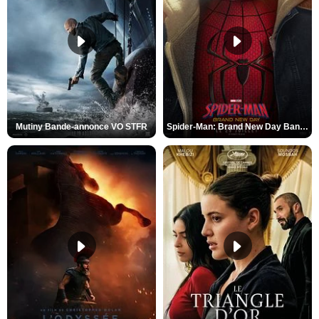
Mutiny Bande-annonce VO STFR
Spider-Man: Brand New Day Bande-annonce VO STFR