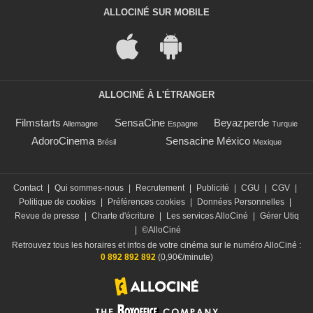
ALLOCINÉ SUR MOBILE
ALLOCINÉ À L'ÉTRANGER
Filmstarts
SensaCine
Beyazperde
Allemagne
Espagne
Turquie
AdoroCinema
Sensacine México
Brésil
Mexique
Contact
|
Qui sommes-nous
|
Recrutement
|
Publicité
|
CGU
|
CGV
|
Politique de cookies
|
Préférences cookies
|
Données Personnelles
|
Revue de presse
|
Charte d'écriture
|
Les services AlloCiné
|
Gérer Utiq
|
©AlloCiné
Retrouvez tous les horaires et infos de votre cinéma sur le numéro AlloCiné :
0 892 892 892
(0,90€/minute)