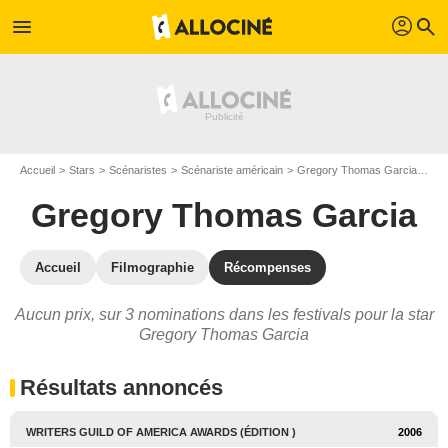
profil
menu
search
Accueil
Stars
Scénaristes
Scénariste américain
Gregory Thomas Garcia
Pri
Gregory Thomas Garcia
Accueil
Filmographie
Récompenses
Aucun prix, sur 3 nominations dans les festivals pour la star
Gregory Thomas Garcia
Résultats annoncés
WRITERS GUILD OF AMERICA AWARDS (ÉDITION )
2006