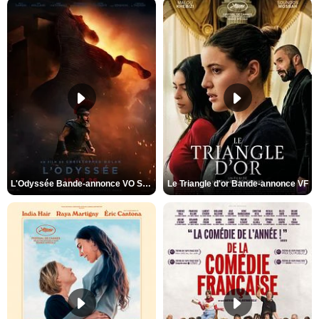
L'Odyssée Bande-annonce VO STFR
Le Triangle d'or Bande-annonce VF