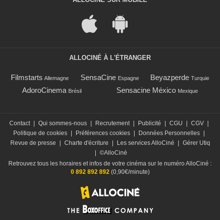
ALLOCINÉ À L'ÉTRANGER
Filmstarts
SensaCine
Beyazperde
Allemagne
Espagne
Turquie
AdoroCinema
Sensacine México
Brésil
Mexique
Contact
|
Qui sommes-nous
|
Recrutement
|
Publicité
|
CGU
|
CGV
|
Politique de cookies
|
Préférences cookies
|
Données Personnelles
|
Revue de presse
|
Charte d'écriture
|
Les services AlloCiné
|
Gérer Utiq
|
©AlloCiné
Retrouvez tous les horaires et infos de votre cinéma sur le numéro AlloCiné :
0 892 892 892
(0,90€/minute)