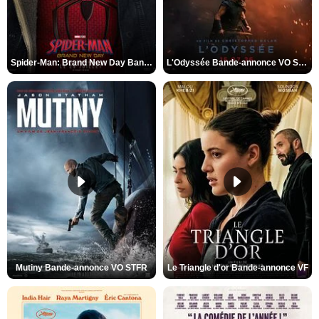
Spider-Man: Brand New Day Bande-annonce VO STFR
L'Odyssée Bande-annonce VO STFR
Mutiny Bande-annonce VO STFR
Le Triangle d'or Bande-annonce VF