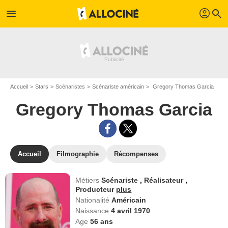
profil
menu
search
Accueil
Stars
Scénaristes
Scénariste américain
Gregory Thomas Garcia
Gregory Thomas Garcia
Accueil
Filmographie
Récompenses
Métiers
Scénariste
,
Réalisateur
,
Producteur
plus
Nationalité
Américain
Naissance
4 avril 1970
Age
56
ans