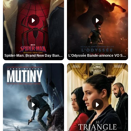
Spider-Man: Brand New Day Bande-annonce VO STFR
L'Odyssée Bande-annonce VO STFR