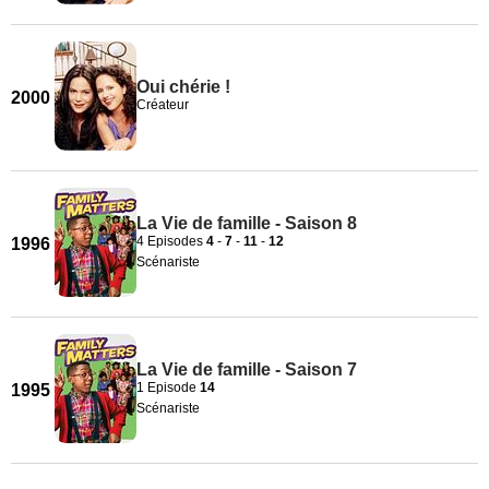
Oui chérie !
2000
Créateur
La Vie de famille - Saison 8
4 Episodes
4
-
7
-
11
-
12
1996
Scénariste
La Vie de famille - Saison 7
1 Episode
14
1995
Scénariste