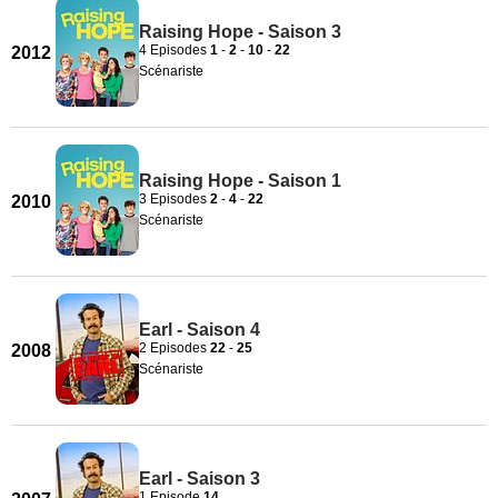
Raising Hope - Saison 3
4 Episodes
1
-
2
-
10
-
22
2012
Scénariste
Raising Hope - Saison 1
3 Episodes
2
-
4
-
22
2010
Scénariste
Earl - Saison 4
2 Episodes
22
-
25
2008
Scénariste
Earl - Saison 3
1 Episode
14