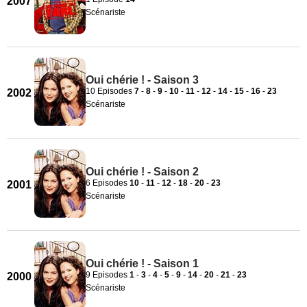
2007
Scénariste
Oui chérie ! - Saison 3
10 Episodes
7
-
8
-
9
-
10
-
11
-
12
-
14
-
15
-
16
-
23
2002
Scénariste
Oui chérie ! - Saison 2
6 Episodes
10
-
11
-
12
-
18
-
20
-
23
2001
Scénariste
Oui chérie ! - Saison 1
9 Episodes
1
-
3
-
4
-
5
-
9
-
14
-
20
-
21
-
23
2000
Scénariste