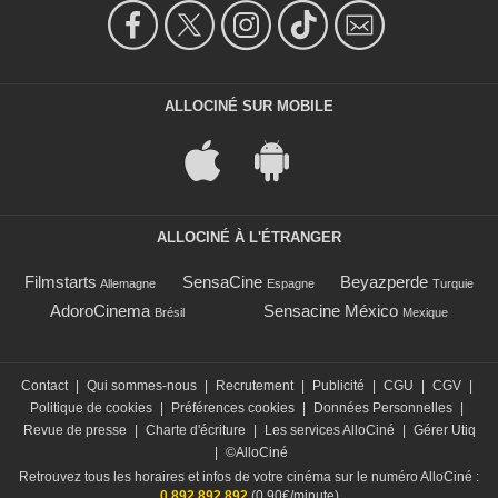
ALLOCINÉ SUR MOBILE
ALLOCINÉ À L'ÉTRANGER
Filmstarts
SensaCine
Beyazperde
Allemagne
Espagne
Turquie
AdoroCinema
Sensacine México
Brésil
Mexique
Contact
|
Qui sommes-nous
|
Recrutement
|
Publicité
|
CGU
|
CGV
|
Politique de cookies
|
Préférences cookies
|
Données Personnelles
|
Revue de presse
|
Charte d'écriture
|
Les services AlloCiné
|
Gérer Utiq
|
©AlloCiné
Retrouvez tous les horaires et infos de votre cinéma sur le numéro AlloCiné :
0 892 892 892
(0,90€/minute)