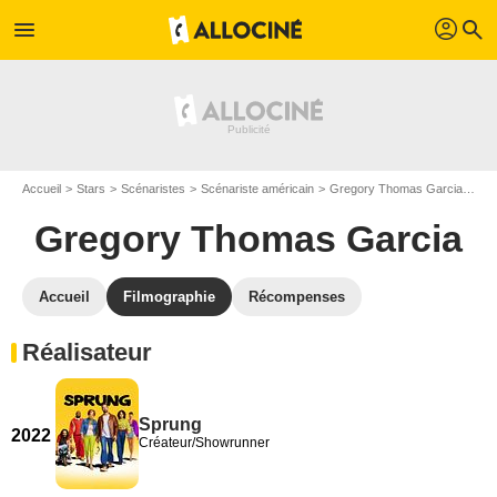
profil
menu
search
Accueil
Stars
Scénaristes
Scénariste américain
Gregory Thomas Garcia
Fil
Gregory Thomas Garcia
Accueil
Filmographie
Récompenses
Réalisateur
Sprung
2022
Créateur/Showrunner