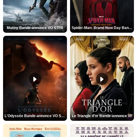
Mutiny Bande-annonce VO STFR
Spider-Man: Brand New Day Bande-annonce VO STFR
L'Odyssée Bande-annonce VO STFR
Le Triangle d'or Bande-annonce VF