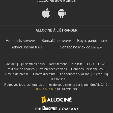
ALLOCINÉ SUR MOBILE
ALLOCINÉ À L'ÉTRANGER
Filmstarts
SensaCine
Beyazperde
Allemagne
Espagne
Turquie
AdoroCinema
Sensacine México
Brésil
Mexique
Contact
|
Qui sommes-nous
|
Recrutement
|
Publicité
|
CGU
|
CGV
|
Politique de cookies
|
Préférences cookies
|
Données Personnelles
|
Revue de presse
|
Charte d'écriture
|
Les services AlloCiné
|
Gérer Utiq
|
©AlloCiné
Retrouvez tous les horaires et infos de votre cinéma sur le numéro AlloCiné :
0 892 892 892
(0,90€/minute)