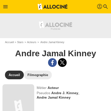
profil
menu
search
Accueil
Stars
Acteurs
Andre Jamal Kinney
Andre Jamal Kinney
Accueil
Filmographie
Métier
Acteur
Pseudos
Andre J. Kinney
,
Andre Jamal Kinney