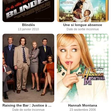
Blindés
Une si longue absence
13 janvier 2010
Date de sortie inconnue
Raising the Bar : Justice à Manhattan
Hannah Montana
Date de sortie inconnue
23 septembre 2006