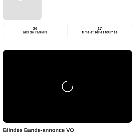
26
17
ans de carrière
films et séries tournés
Blindés Bande-annonce VO