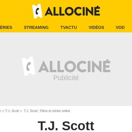
ÉRIES
STREAMING
TVACTU
VIDÉOS
VOD
n
T.J. Scott
T.J. Scott : Films et séries online
T.J. Scott