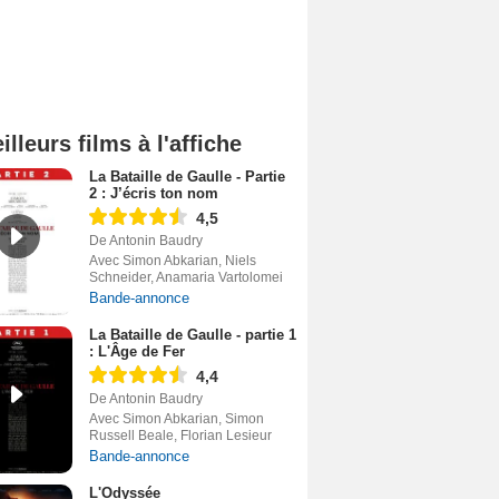
illeurs films à l'affiche
La Bataille de Gaulle - Partie
2 : J’écris ton nom
4,5
De Antonin Baudry
Avec Simon Abkarian, Niels
Schneider, Anamaria Vartolomei
Bande-annonce
La Bataille de Gaulle - partie 1
: L'Âge de Fer
4,4
De Antonin Baudry
Avec Simon Abkarian, Simon
Russell Beale, Florian Lesieur
Bande-annonce
L'Odyssée