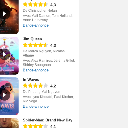
4,3
De Christopher Nolan
Avec Matt Damon, Tom Holland,
Anne Hathaway
Bande-annonce
Jim Queen
4,3
De Marco Nguyen, Nicolas
Athane
Avec Alex Ramires, Jérémy Gillet,
Shirley Souagnon
Bande-annonce
In Waves
4,2
De Phuong Mai Nguyen
Avec Lyna Khoudri, Paul Kircher,
Rio Vega
Bande-annonce
Spider-Man: Brand New Day
4,1