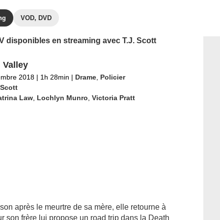
ng
VOD, DVD
TV disponibles en streaming avec T.J. Scott
 Valley
embre 2018
|
1h 28min
|
Drame
,
Policier
 Scott
atrina Law
,
Lochlyn Munro
,
Victoria Pratt
ison après le meurtre de sa mère, elle retourne à
ur son frère lui propose un road trip dans la Death