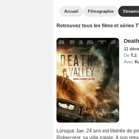
Accueil
Filmographie
Streami
Retrouvez tous les films et séries 
Death
11 déc
De
T.J.
Avec
K
Lorsque Jae, 24 ans est libérée de pr
Ridgecrest, sa ville natale. A son reto