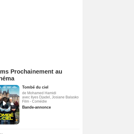
lms Prochainement au
néma
Tombé du ciel
de Mohamed Hamidi
avec Ilyes Djadel, Josiane Balasko
Film - Comédie
Bande-annonce