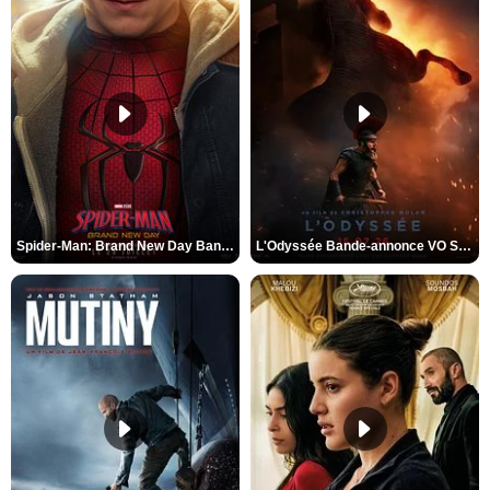
Spider-Man: Brand New Day Bande-annonce VO STFR
L'Odyssée Bande-annonce VO STFR