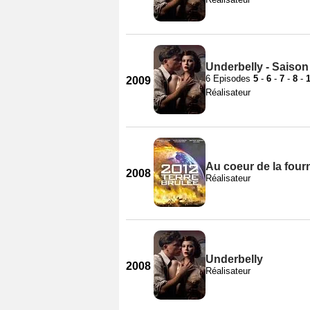
Underbelly - Saison
6 Episodes
5
-
6
-
7
-
8
-
2009
Réalisateur
Au coeur de la four
2008
Réalisateur
Underbelly
2008
Réalisateur