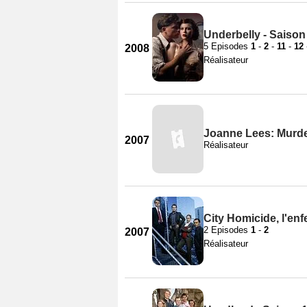
Underbelly - Saison
5 Episodes
1
-
2
-
11
-
12
2008
Réalisateur
Joanne Lees: Murde
2007
Réalisateur
City Homicide, l'enf
2 Episodes
1
-
2
2007
Réalisateur