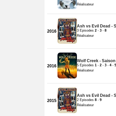
Réalisateur
Ash vs Evil Dead - 
3 Episodes
2
-
3
-
8
2016
Réalisateur
Wolf Creek - Saison
5 Episodes
1
-
2
-
3
-
4
-
2016
Réalisateur
Ash vs Evil Dead - 
2 Episodes
8
-
9
2015
Réalisateur