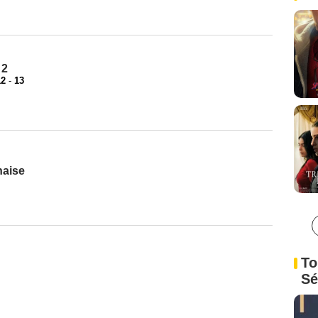
 2
12
-
13
naise
To
Sé