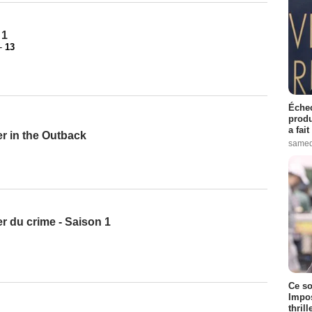
 1
-
13
Échec
produ
a fai
r in the Outback
samed
er du crime - Saison 1
Ce so
Impos
thrill