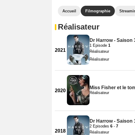
Accueil
Filmographie
Streami
Réalisateur
Dr Harrow - Saison 
1 Episode
1
2021
Réalisateur
Réalisateur
Miss Fisher et le t
2020
Réalisateur
Dr Harrow - Saison 
2 Episodes
6
-
7
2018
Réalisateur