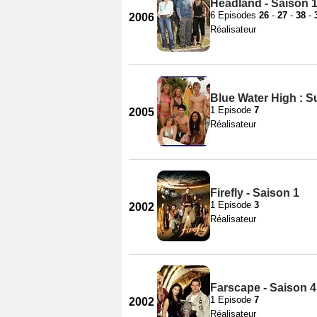
Headland - Saison 
6 Episodes
26
-
27
-
38
-
2006
Réalisateur
Blue Water High : S
1 Episode
7
2005
Réalisateur
Firefly - Saison 1
1 Episode
3
2002
Réalisateur
Farscape - Saison 4
1 Episode
7
2002
Réalisateur