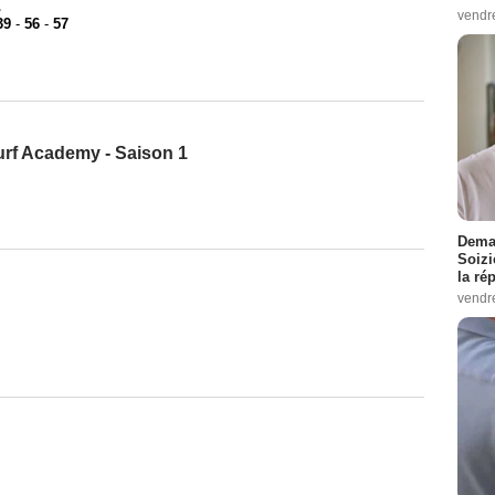
1
vendr
39
-
56
-
57
urf Academy - Saison 1
Demai
Soizi
la ré
vendr