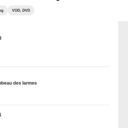
ng
VOD, DVD
3
ombeau des larmes
1