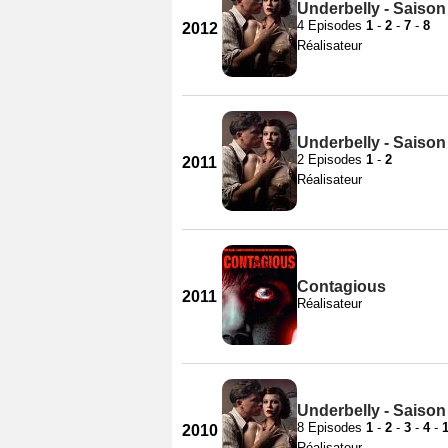
Underbelly - Saison
4 Episodes
1
-
2
-
7
-
8
2012
Réalisateur
Underbelly - Saison
2 Episodes
1
-
2
2011
Réalisateur
Contagious
2011
Réalisateur
Underbelly - Saison
8 Episodes
1
-
2
-
3
-
4
-
2010
Réalisateur