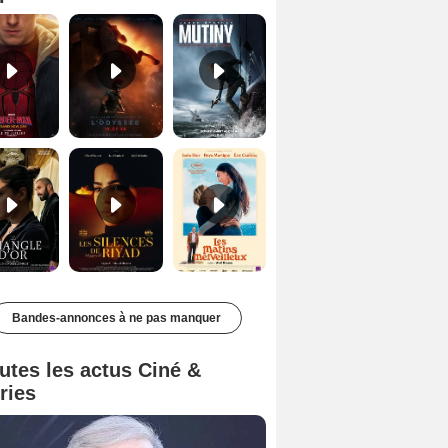
Le Triangle d'or Bande-annonce VF
Les Silences de Riyad Bande-annonce VO STFR
Les Matins merveilleux Bande-annonce VF
Bandes-annonces à ne pas manquer
utes les actus Ciné &
ries