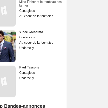
Miss Fisher et le tombeau des
larmes
Contagious
Au coeur de la fournaise
Vince Colosimo
Contagious
Au coeur de la fournaise
Underbelly
Paul Tassone
Contagious
Underbelly
p Bandes-annonces
Spider-Man: Brand New Day Bande-annonce VO STFR
L'Odyssée Bande-annonce VO STFR
Mutiny Bande-annonce VO STFR