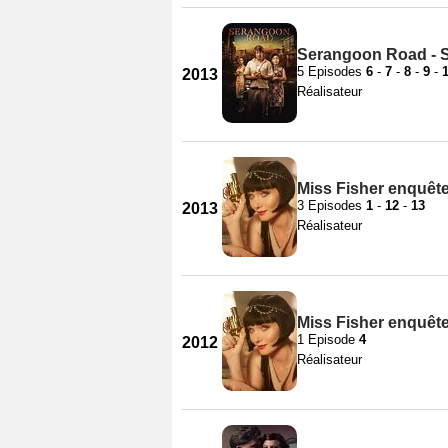
Serangoon Road - S
5 Episodes
6
-
7
-
8
-
9
-
2013
Réalisateur
Miss Fisher enquête
3 Episodes
1
-
12
-
13
2013
Réalisateur
Miss Fisher enquête
1 Episode
4
2012
Réalisateur