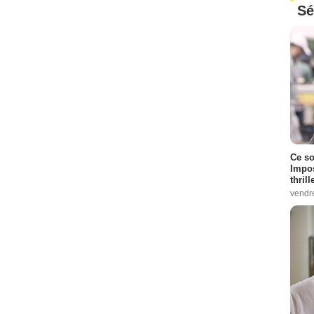
Sé
Ce so
Impos
thrill
vendr