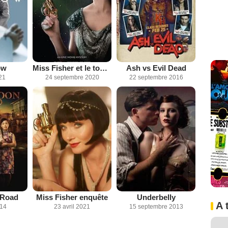
ow
Miss Fisher et le tombeau des larmes
Ash vs Evil Dead
21
24 septembre 2020
22 septembre 2016
 Road
Miss Fisher enquête
Underbelly
A 
014
23 avril 2021
15 septembre 2013