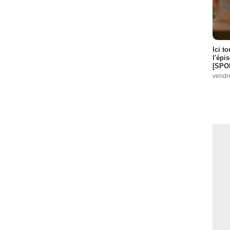
Ici t
l'épi
[SPO
vendr