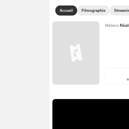
Accueil
Filmographie
Streami
Métiers
Réal
a