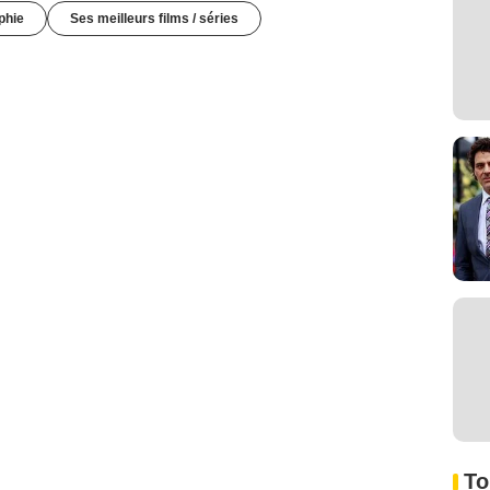
phie
Ses meilleurs films / séries
To