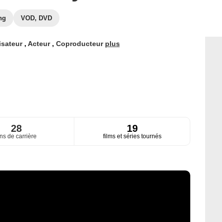
ng
VOD, DVD
isateur
,
Acteur
,
Coproducteur
plus
28
19
ns de carrière
films et séries tournés