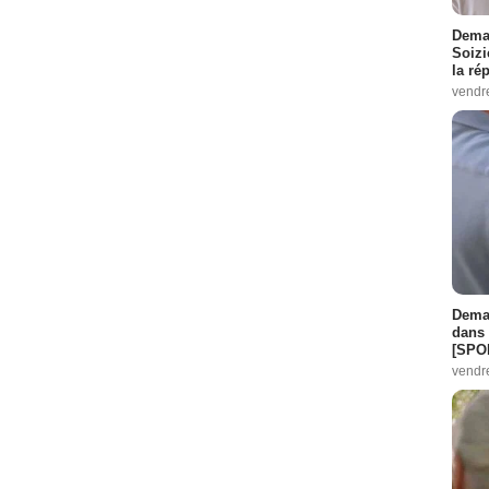
Demai
Soizi
la ré
vendr
Demai
dans 
[SPO
vendr