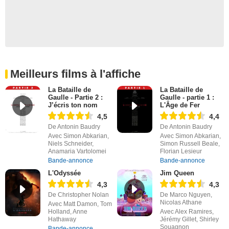
Meilleurs films à l'affiche
La Bataille de
La Bataille de
Gaulle - Partie 2 :
Gaulle - partie 1 :
J’écris ton nom
L'Âge de Fer
4,5
4,4
De Antonin Baudry
De Antonin Baudry
Avec Simon Abkarian,
Avec Simon Abkarian,
Niels Schneider,
Simon Russell Beale,
Anamaria Vartolomei
Florian Lesieur
Bande-annonce
Bande-annonce
L'Odyssée
Jim Queen
4,3
4,3
De Christopher Nolan
De Marco Nguyen,
Nicolas Athane
Avec Matt Damon, Tom
Holland, Anne
Avec Alex Ramires,
Hathaway
Jérémy Gillet, Shirley
Souagnon
Bande-annonce