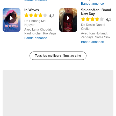
Bande-annonce
In Waves
Spider-Man: Brand
New Day
4,2
4,1
De Phuong Mai
Nguyen
De Destin Daniel
Cretton
Avec Lyna Khoudri,
Paul Kircher, Rio Vega
Avec Tom Holland,
Zendaya, Sadie Sink
Bande-annonce
Bande-annonce
Tous les meilleurs films au ciné