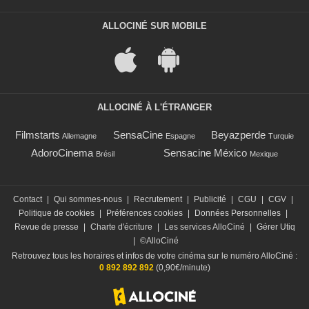
ALLOCINÉ SUR MOBILE
ALLOCINÉ À L'ÉTRANGER
Filmstarts
SensaCine
Beyazperde
Allemagne
Espagne
Turquie
AdoroCinema
Sensacine México
Brésil
Mexique
Contact
|
Qui sommes-nous
|
Recrutement
|
Publicité
|
CGU
|
CGV
|
Politique de cookies
|
Préférences cookies
|
Données Personnelles
|
Revue de presse
|
Charte d'écriture
|
Les services AlloCiné
|
Gérer Utiq
|
©AlloCiné
Retrouvez tous les horaires et infos de votre cinéma sur le numéro AlloCiné :
0 892 892 892
(0,90€/minute)