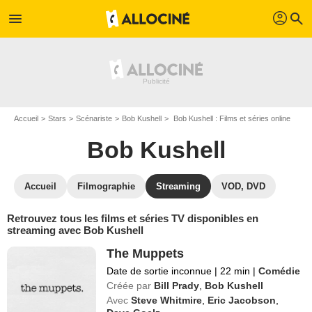
profil
menu
search
Accueil
Stars
Scénariste
Bob Kushell
Bob Kushell : Films et séries online
Bob Kushell
Accueil
Filmographie
Streaming
VOD, DVD
Retrouvez tous les films et séries TV disponibles en
streaming avec Bob Kushell
The Muppets
Date de sortie inconnue
|
22 min
|
Comédie
Créée par
Bill Prady
,
Bob Kushell
Avec
Steve Whitmire
,
Eric Jacobson
,