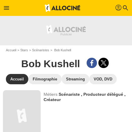
profil
menu
search
Accueil
Stars
Scénaristes
Bob Kushell
Bob Kushell
Accueil
Filmographie
Streaming
VOD, DVD
Métiers
Scénariste
,
Producteur délégué
,
Créateur