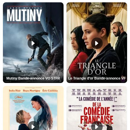
Mutiny Bande-annonce VO STFR
Le Triangle d'or Bande-annonce VF