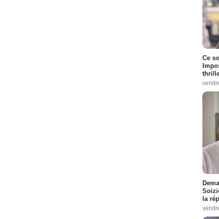
Ce so
Impos
thrill
vendr
Demai
Soizi
la ré
vendr