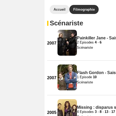
Accueil
Filmographie
Scénariste
Painkiller Jane - Sa
2 Episodes
4
-
6
2007
Scénariste
Flash Gordon - Sai
1 Episode
10
2007
Scénariste
Missing : disparus s
4 Episodes
3
-
8
-
13
-
17
2005