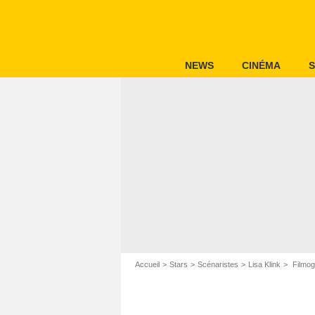
NEWS
CINÉMA
S
Accueil
Stars
Scénaristes
Lisa Klink
Filmogr