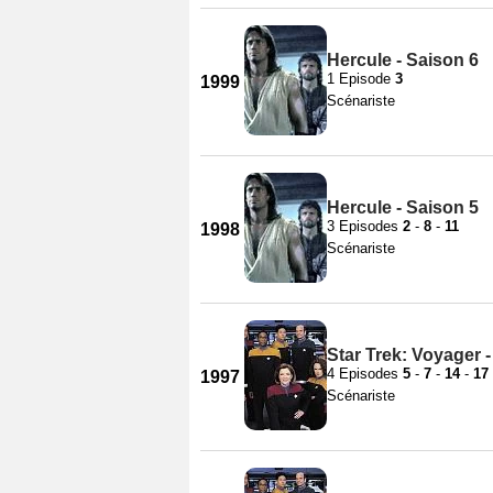
Hercule - Saison 6
1 Episode
3
1999
Scénariste
Hercule - Saison 5
3 Episodes
2
-
8
-
11
1998
Scénariste
Star Trek: Voyager 
4 Episodes
5
-
7
-
14
-
17
1997
Scénariste