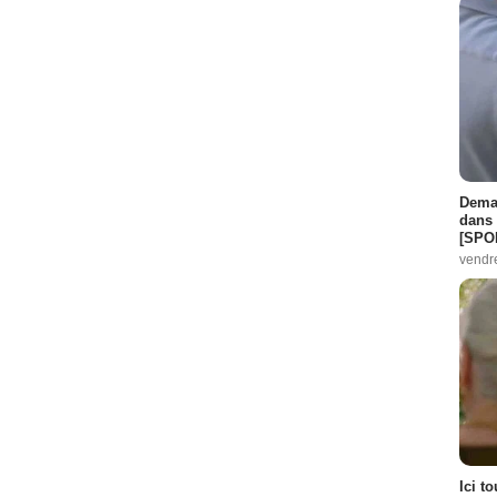
Demai
dans 
[SPO
vendr
Ici t