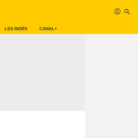
profil
search
LES INDÉS
CANAL+