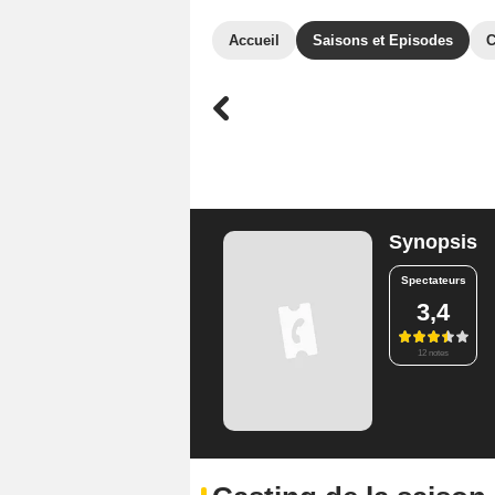
Accueil
Saisons et Episodes
C
Synopsis
Spectateurs
3,4
12 notes