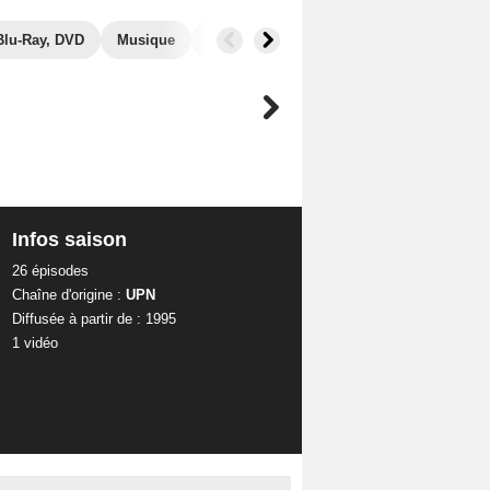
Blu-Ray, DVD
Musique
Photos
Séries similaires
Infos saison
26 épisodes
Chaîne d'origine :
UPN
Diffusée à partir de : 1995
1 vidéo