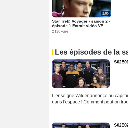
2:50
Star Trek: Voyager - saison 2 -
épisode 1 Extrait vidéo VF
2 116 vues
Les épisodes de la s
S02E01
L'enseigne Wilder annonce au capitain
dans l'espace ! Comment peut-on trou
S02E02 