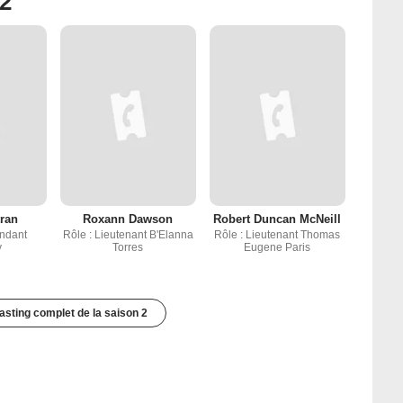
 2
tran
Roxann Dawson
Robert Duncan McNeill
ndant
Rôle : Lieutenant B'Elanna
Rôle : Lieutenant Thomas
y
Torres
Eugene Paris
casting complet de la saison 2