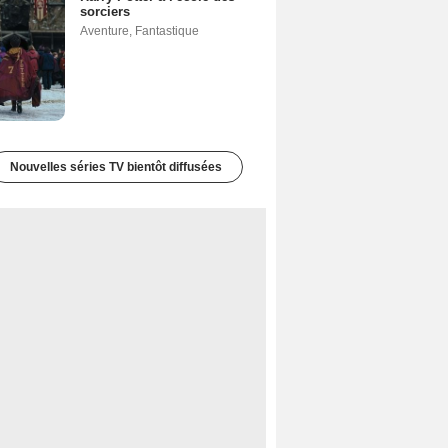
sorciers
Aventure
,
Fantastique
Nouvelles séries TV bientôt diffusées