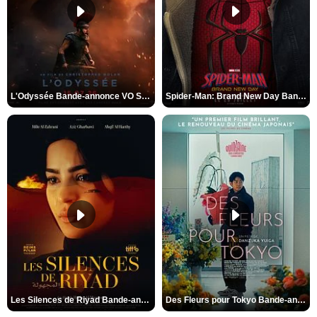
L'Odyssée Bande-annonce VO STFR
Spider-Man: Brand New Day Bande-annonce VO STFR
Les Silences de Riyad Bande-annonce VO STFR
Des Fleurs pour Tokyo Bande-annonce VO STFR