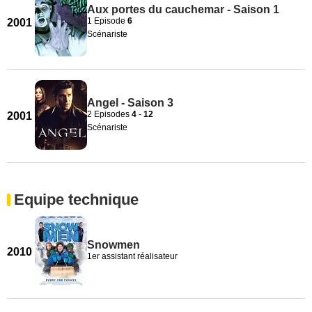
Aux portes du cauchemar - Saison 1
1 Episode
6
2001
Scénariste
Angel - Saison 3
2 Episodes
4
-
12
2001
Scénariste
Equipe technique
Snowmen
2010
1er assistant réalisateur