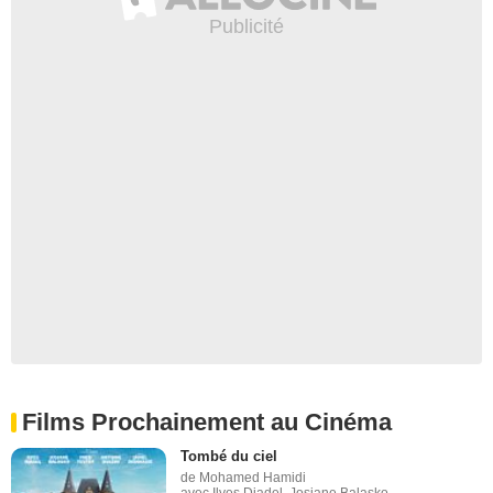
Films Prochainement au Cinéma
Tombé du ciel
de Mohamed Hamidi
avec Ilyes Djadel, Josiane Balasko