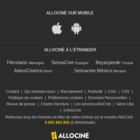
ALLOCINÉ SUR MOBILE
ALLOCINÉ À L'ÉTRANGER
Filmstarts
SensaCine
Beyazperde
Allemagne
Espagne
Turquie
AdoroCinema
Sensacine México
Brésil
Mexique
Contact
|
Qui sommes-nous
|
Recrutement
|
Publicité
|
CGU
|
CGV
|
Politique de cookies
|
Préférences cookies
|
Données Personnelles
|
Revue de presse
|
Charte d'écriture
|
Les services AlloCiné
|
Gérer Utiq
|
©AlloCiné
Retrouvez tous les horaires et infos de votre cinéma sur le numéro AlloCiné :
0 892 892 892
(0,90€/minute)