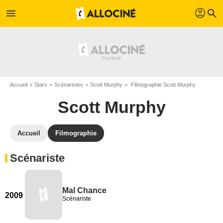
profil
menu
search
Accueil
Stars
Scénaristes
Scott Murphy
Filmographie Scott Murphy
Scott Murphy
Accueil
Filmographie
Scénariste
Mal Chance
2009
Scénariste