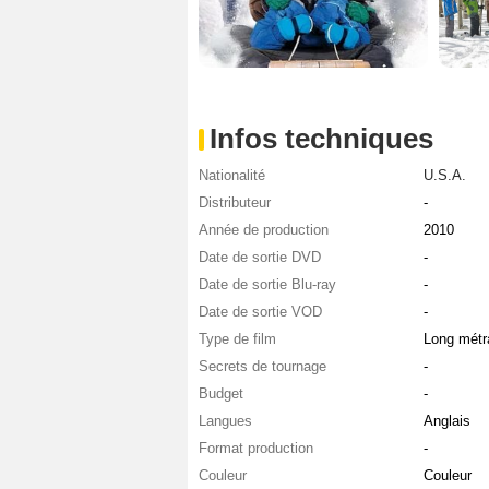
Infos techniques
Nationalité
U.S.A.
Distributeur
-
Année de production
2010
Date de sortie DVD
-
Date de sortie Blu-ray
-
Date de sortie VOD
-
Type de film
Long métr
Secrets de tournage
-
Budget
-
Langues
Anglais
Format production
-
Couleur
Couleur