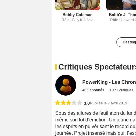
Bobby Coleman
Bobb'e J. Th
Rôle : Billy Kirkfield
Rôle : Howard 
Casting
Critiques Spectateur
PowerKing - Les Chron
406 abonnés
1 372 critiques
3,0
Publiée le 7 avril 2019
Sous des allures de feuilleton du lundi
même son lot d’émotion. Un jeune gar
les esprits en pulvérisant le record
journée. Projet insensé mais qui, l’e