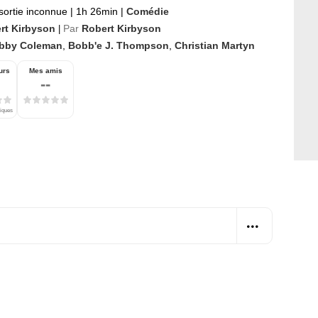
sortie inconnue
|
1h 26min
|
Comédie
rt Kirbyson
Par
Robert Kirbyson
|
bby Coleman
,
Bobb'e J. Thompson
,
Christian Martyn
urs
Mes amis
--
tiques