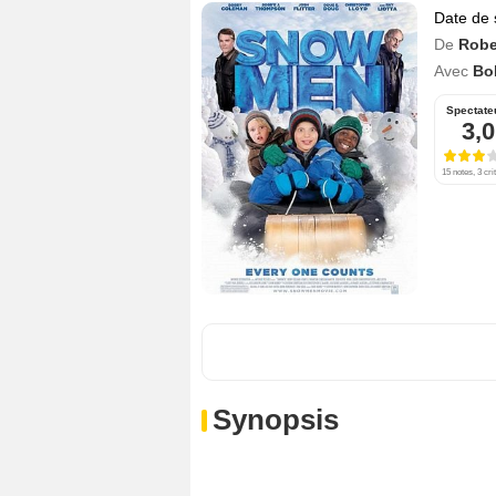
Date de 
De
Robe
Avec
Bo
Spectate
3,0
15 notes, 3 cri
Synopsis