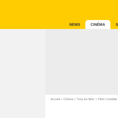
NEWS
CINÉMA
S
Accueil
Cinéma
Tous les films
Films Comédie