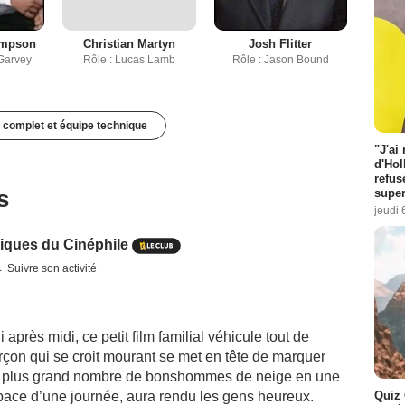
ompson
Christian Martyn
Josh Flitter
Garvey
Rôle : Lucas Lamb
Rôle : Jason Bound
 complet et équipe technique
"J'ai
d'Hol
refus
s
super
jeudi 
iques du Cinéphile
Suivre son activité
 après midi, ce petit film familial véhicule tout de
çon qui se croit mourant se met en tête de marquer
 du plus grand nombre de bonshommes de neige en une
space d’une journée, aura rendu les gens heureux.
Quiz 