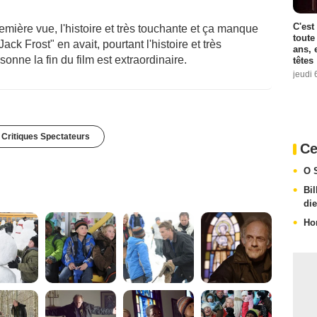
C'est
remière vue, l'histoire et très touchante et ça manque
toute
k Frost" en avait, pourtant l'histoire et très
ans, 
onne la fin du film est extraordinaire.
têtes
jeudi 
 Critiques Spectateurs
Ce
O 
Bi
di
Ho