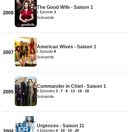
The Good Wife - Saison 1
1 Episode
3
2009
Scénariste
American Wives - Saison 1
1 Episode
9
2007
Scénariste
Commander in Chief - Saison 1
6 Episodes
3
-
7
-
8
-
13
-
16
-
18
2005
Scénariste
Urgences - Saison 11
4 Episodes
4
-
10
-
15
-
20
2004