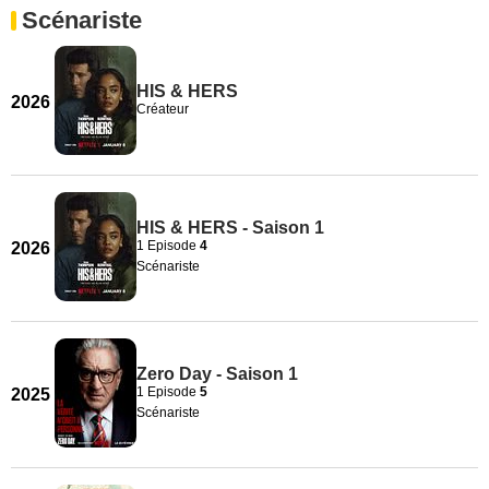
Scénariste
HIS & HERS
2026
Créateur
HIS & HERS - Saison 1
1 Episode
4
2026
Scénariste
Zero Day - Saison 1
1 Episode
5
2025
Scénariste