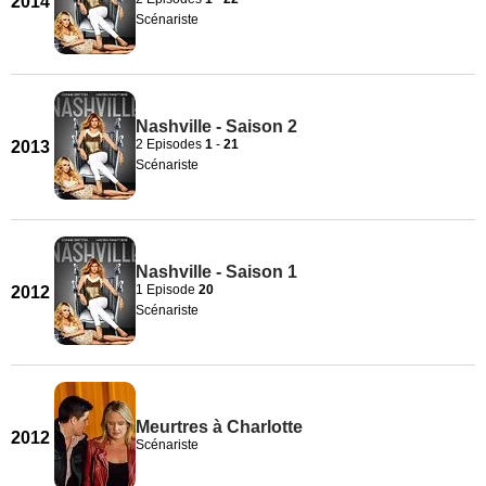
2014
Scénariste
Nashville - Saison 2
2 Episodes
1
-
21
2013
Scénariste
Nashville - Saison 1
1 Episode
20
2012
Scénariste
Meurtres à Charlotte
2012
Scénariste