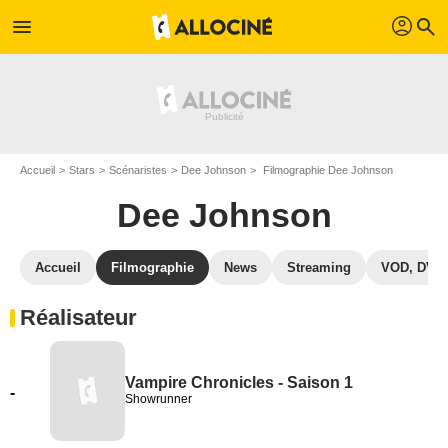
profil
menu
search
Accueil
Stars
Scénaristes
Dee Johnson
Filmographie Dee Johnson
Dee Johnson
Accueil
Filmographie
News
Streaming
VOD, DVD
Réalisateur
Vampire Chronicles - Saison 1
-
Showrunner