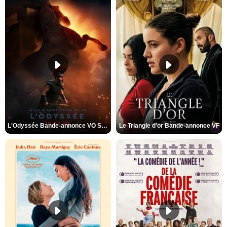
L'Odyssée Bande-annonce VO STFR
Le Triangle d'or Bande-annonce VF