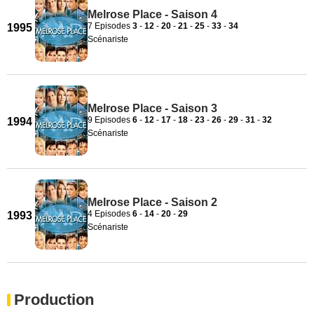
Melrose Place - Saison 4
7 Episodes
3
-
12
-
20
-
21
-
25
-
33
-
34
1995
Scénariste
Melrose Place - Saison 3
9 Episodes
6
-
12
-
17
-
18
-
23
-
26
-
29
-
31
-
32
1994
Scénariste
Melrose Place - Saison 2
4 Episodes
6
-
14
-
20
-
29
1993
Scénariste
Production