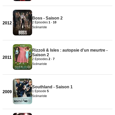
Boss - Saison 2
2 Episodes
1
-
10
2012
Scénariste
Rizzoli & Isles : autopsie d'un meurtre -
Saison 2
2011
2 Episodes
2
-
7
Scénariste
Southland - Saison 1
1 Episode
5
2009
Scénariste