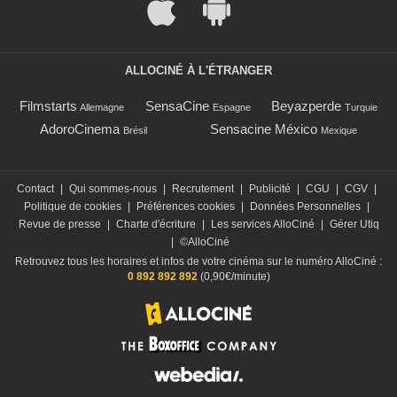
ALLOCINÉ À L'ÉTRANGER
Filmstarts
SensaCine
Beyazperde
Allemagne
Espagne
Turquie
AdoroCinema
Sensacine México
Brésil
Mexique
Contact
|
Qui sommes-nous
|
Recrutement
|
Publicité
|
CGU
|
CGV
|
Politique de cookies
|
Préférences cookies
|
Données Personnelles
|
Revue de presse
|
Charte d'écriture
|
Les services AlloCiné
|
Gérer Utiq
|
©AlloCiné
Retrouvez tous les horaires et infos de votre cinéma sur le numéro AlloCiné :
0 892 892 892
(0,90€/minute)