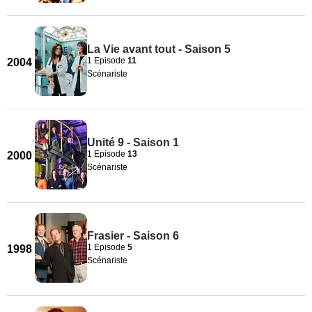
La Vie avant tout - Saison 5
1 Episode
11
2004
Scénariste
Unité 9 - Saison 1
1 Episode
13
2000
Scénariste
Frasier - Saison 6
1 Episode
5
1998
Scénariste