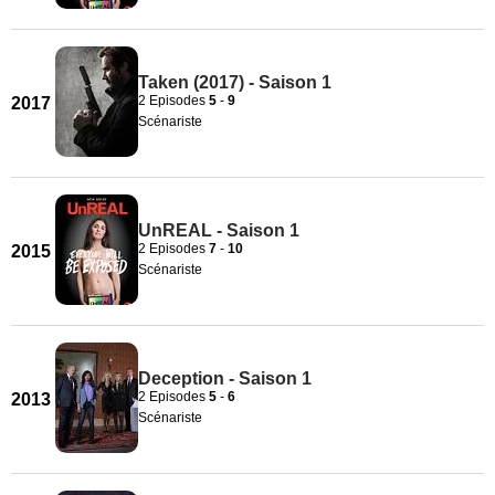
Taken (2017) - Saison 1
2 Episodes
5
-
9
2017
Scénariste
UnREAL - Saison 1
2 Episodes
7
-
10
2015
Scénariste
Deception - Saison 1
2 Episodes
5
-
6
2013
Scénariste