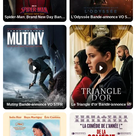
Spider-Man: Brand New Day Bande-annonce VO STFR
L'Odyssée Bande-annonce VO STFR
Mutiny Bande-annonce VO STFR
Le Triangle d'or Bande-annonce VF