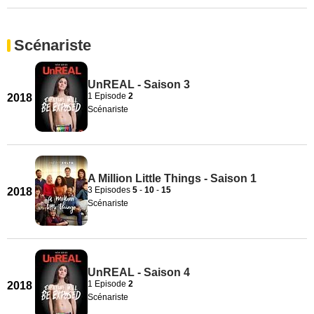
Scénariste
UnREAL - Saison 3
1 Episode
2
2018
Scénariste
A Million Little Things - Saison 1
3 Episodes
5
-
10
-
15
2018
Scénariste
UnREAL - Saison 4
1 Episode
2
2018
Scénariste