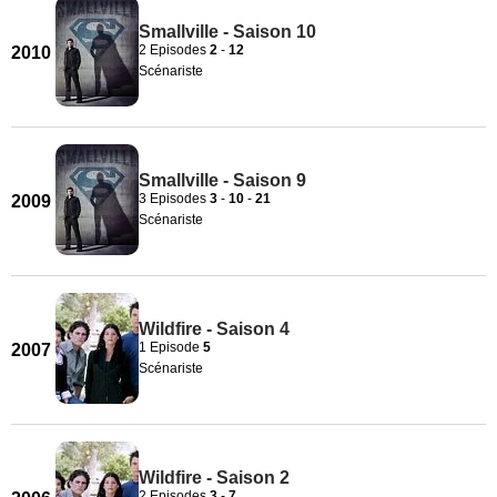
Smallville - Saison 10
2 Episodes
2
-
12
2010
Scénariste
Smallville - Saison 9
3 Episodes
3
-
10
-
21
2009
Scénariste
Wildfire - Saison 4
1 Episode
5
2007
Scénariste
Wildfire - Saison 2
2 Episodes
3
-
7