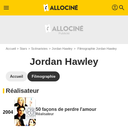
profil
menu
search
Accueil
Stars
Scénaristes
Jordan Hawley
Filmographie Jordan Hawley
Jordan Hawley
Accueil
Filmographie
Réalisateur
50 façons de perdre l'amour
2004
Réalisateur