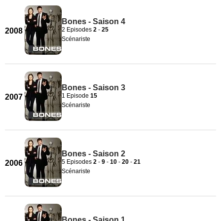
Bones - Saison 4
2 Episodes
2
-
25
2008
Scénariste
Bones - Saison 3
1 Episode
15
2007
Scénariste
Bones - Saison 2
5 Episodes
2
-
9
-
10
-
20
-
21
2006
Scénariste
Bones - Saison 1