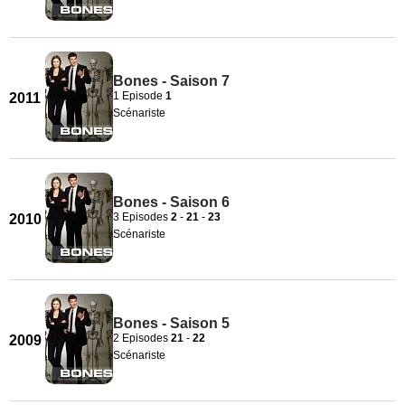
Bones - Saison 7
1 Episode
1
2011
Scénariste
Bones - Saison 6
3 Episodes
2
-
21
-
23
2010
Scénariste
Bones - Saison 5
2 Episodes
21
-
22
2009
Scénariste