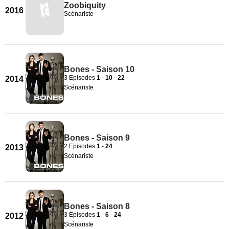
Zoobiquity
2016
Scénariste
Bones - Saison 10
3 Episodes
1
-
10
-
22
2014
Scénariste
Bones - Saison 9
2 Episodes
1
-
24
2013
Scénariste
Bones - Saison 8
3 Episodes
1
-
6
-
24
2012
Scénariste