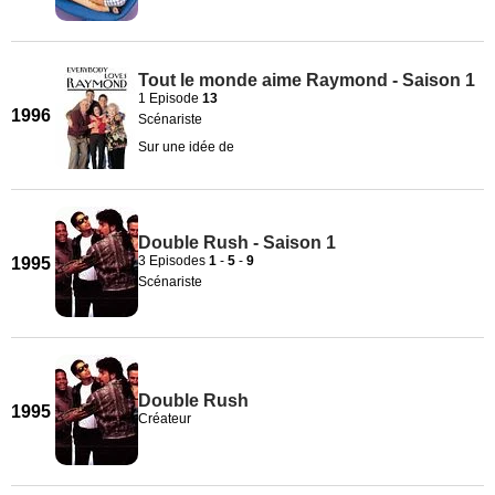
Tout le monde aime Raymond - Saison 1
1 Episode
13
1996
Scénariste
Sur une idée de
Double Rush - Saison 1
3 Episodes
1
-
5
-
9
1995
Scénariste
Double Rush
1995
Créateur