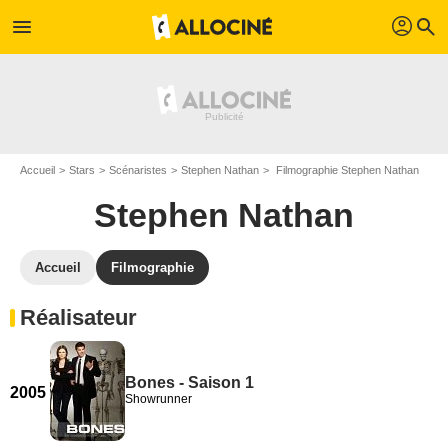
profil
menu
search
Accueil
Stars
Scénaristes
Stephen Nathan
Filmographie Stephen Nathan
Stephen Nathan
Accueil
Filmographie
Réalisateur
Bones - Saison 1
2005
Showrunner