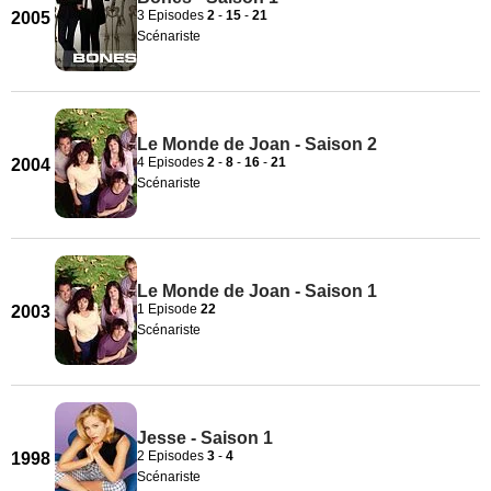
3 Episodes
2
-
15
-
21
2005
Scénariste
Le Monde de Joan - Saison 2
4 Episodes
2
-
8
-
16
-
21
2004
Scénariste
Le Monde de Joan - Saison 1
1 Episode
22
2003
Scénariste
Jesse - Saison 1
2 Episodes
3
-
4
1998
Scénariste