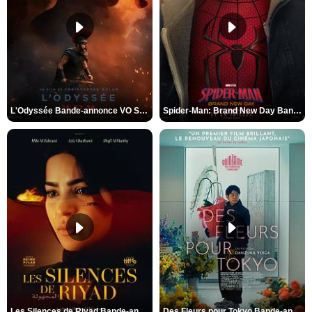
L'Odyssée Bande-annonce VO STFR
Spider-Man: Brand New Day Bande-annonce VO STFR
Les Silences de Riyad Bande-annonce VO STFR
Des Fleurs pour Tokyo Bande-annonce VO STFR