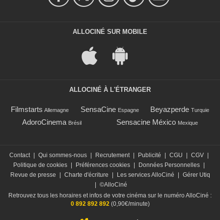
ALLOCINÉ SUR MOBILE
ALLOCINÉ À L'ÉTRANGER
Filmstarts
SensaCine
Beyazperde
Allemagne
Espagne
Turquie
AdoroCinema
Sensacine México
Brésil
Mexique
Contact
|
Qui sommes-nous
|
Recrutement
|
Publicité
|
CGU
|
CGV
|
Politique de cookies
|
Préférences cookies
|
Données Personnelles
|
Revue de presse
|
Charte d'écriture
|
Les services AlloCiné
|
Gérer Utiq
|
©AlloCiné
Retrouvez tous les horaires et infos de votre cinéma sur le numéro AlloCiné :
0 892 892 892
(0,90€/minute)