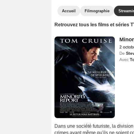
Accueil
Filmographie
Streami
Retrouvez tous les films et séries
Minor
2 octob
De
Ste
Avec
T
Dans une société futuriste, la divisio
crimes avant même qu'ils ne soient c