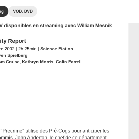
ng
VOD, DVD
 TV disponibles en streaming avec William Mesnik
ity Report
re 2002
|
2h 25min
|
Science Fiction
ven Spielberg
om Cruise
,
Kathryn Morris
,
Colin Farrell
n "Precrime" utilise des Pré-Cogs pour anticiper les
ommis. John Anderton, le chef de ce département