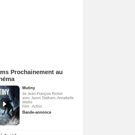
lms Prochainement au
néma
Mutiny
de Jean-François Richet
avec Jason Statham, Annabelle
Wallis
Film - Action
Bande-annonce