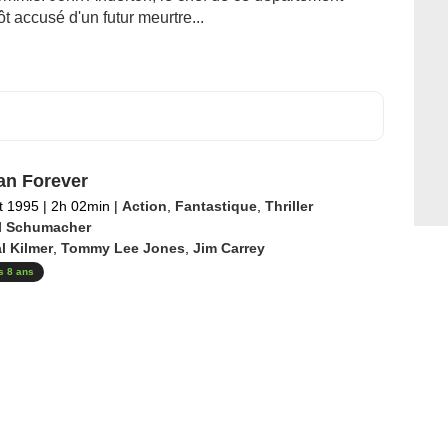
ôt accusé d'un futur meurtre...
n Forever
et 1995
|
2h 02min
|
Action
,
Fantastique
,
Thriller
l Schumacher
l Kilmer
,
Tommy Lee Jones
,
Jim Carrey
s 8 ans