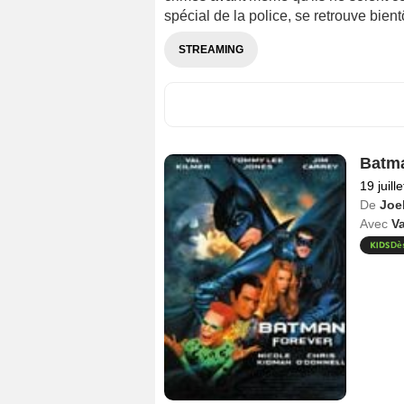
spécial de la police, se retrouve bient
STREAMING
Batma
19 juill
De
Joe
Avec
Va
Dè