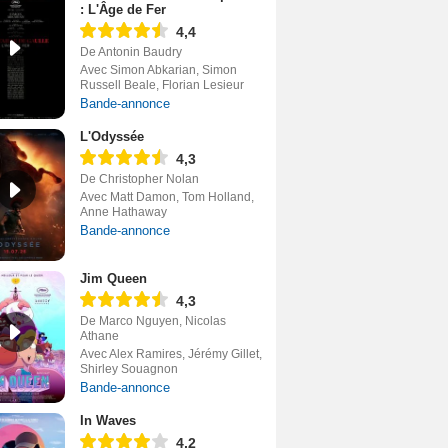
: L'Âge de Fer
4,4
De Antonin Baudry
Avec Simon Abkarian, Simon
Russell Beale, Florian Lesieur
Bande-annonce
L'Odyssée
4,3
De Christopher Nolan
Avec Matt Damon, Tom Holland,
Anne Hathaway
Bande-annonce
Jim Queen
4,3
De Marco Nguyen, Nicolas
Athane
Avec Alex Ramires, Jérémy Gillet,
Shirley Souagnon
Bande-annonce
In Waves
4,2