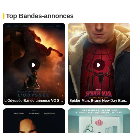
Top Bandes-annonces
L'Odyssée Bande-annonce VO STFR
Spider-Man: Brand New Day Bande-annonce VO STFR