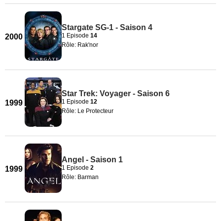
Stargate SG-1 - Saison 4
1 Episode
14
2000
Rôle: Rak'nor
Star Trek: Voyager - Saison 6
1 Episode
12
1999
Rôle: Le Protecteur
Angel - Saison 1
1 Episode
2
1999
Rôle: Barman