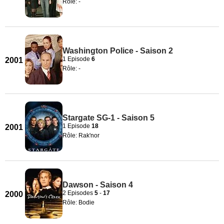
Rôle: -
Washington Police - Saison 2
1 Episode
6
2001
Rôle: -
Stargate SG-1 - Saison 5
1 Episode
18
2001
Rôle: Rak'nor
Dawson - Saison 4
2 Episodes
5
-
17
2000
Rôle: Bodie