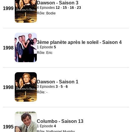
Dawson - Saison 3
4 Episodes
12
-
15
-
16
-
23
1999
Rôle: Bodie
3ème planète après le soleil - Saison 4
1 Episode
5
1998
Rôle: Eric
Dawson - Saison 1
3 Episodes
3
-
5
-
6
1998
Rôle: -
Columbo - Saison 13
1 Episode
4
1995
Rôle: Nathaniel Murphy