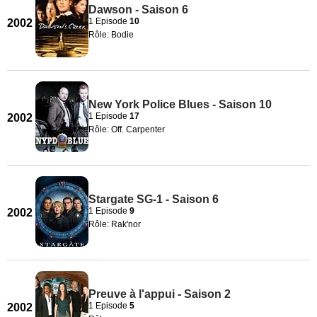
Dawson - Saison 6
1 Episode
10
2002
Rôle: Bodie
New York Police Blues - Saison 10
1 Episode
17
2002
Rôle: Off. Carpenter
Stargate SG-1 - Saison 6
1 Episode
9
2002
Rôle: Rak'nor
Preuve à l'appui - Saison 2
1 Episode
5
2002