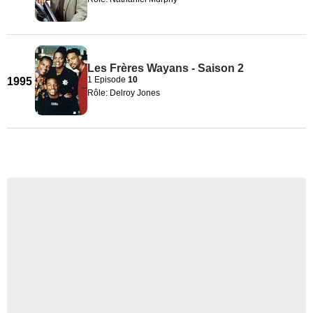
Les Frères Wayans - Saison 2
1 Episode
10
1995
Rôle: Delroy Jones