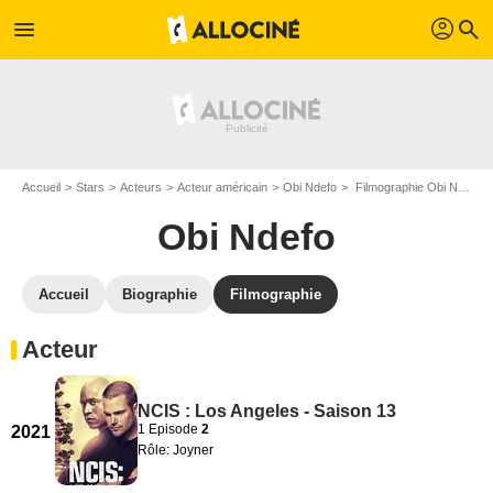
profil
menu
search
Accueil
Stars
Acteurs
Acteur américain
Obi Ndefo
Filmographie Obi Ndefo
Obi Ndefo
Accueil
Biographie
Filmographie
Acteur
NCIS : Los Angeles - Saison 13
1 Episode
2
2021
Rôle: Joyner