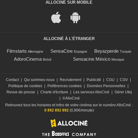
ALLOCINÉ SUR MOBILE
ALLOCINÉ À L'ÉTRANGER
Filmstarts
SensaCine
Beyazperde
Allemagne
Espagne
Turquie
AdoroCinema
Sensacine México
Brésil
Mexique
Contact
|
Qui sommes-nous
|
Recrutement
|
Publicité
|
CGU
|
CGV
|
Politique de cookies
|
Préférences cookies
|
Données Personnelles
|
Revue de presse
|
Charte d'écriture
|
Les services AlloCiné
|
Gérer Utiq
|
©AlloCiné
Retrouvez tous les horaires et infos de votre cinéma sur le numéro AlloCiné :
0 892 892 892
(0,90€/minute)