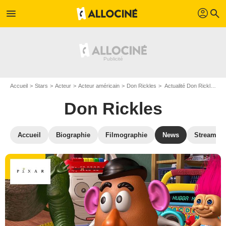
profil
menu
search
Accueil
Stars
Acteur
Acteur américain
Don Rickles
Actualité Don Rickles
Don Rickles
Accueil
Biographie
Filmographie
News
Streamin