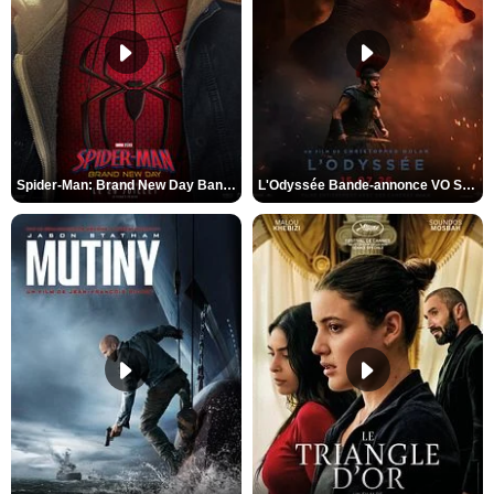
Spider-Man: Brand New Day Bande-annonce VO STFR
L'Odyssée Bande-annonce VO STFR