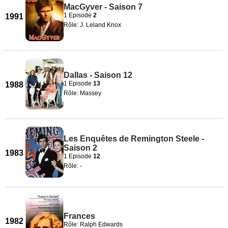
MacGyver - Saison 7
1 Episode
2
1991
Rôle: J. Leland Knox
Dallas - Saison 12
1 Episode
13
1988
Rôle: Massey
Les Enquêtes de Remington Steele -
Saison 2
1983
1 Episode
12
Rôle: -
Frances
1982
Rôle: Ralph Edwards