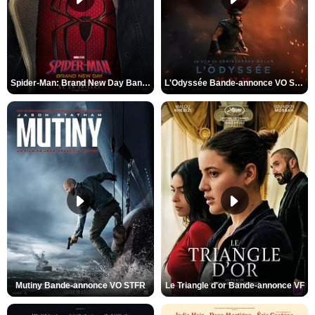
Spider-Man: Brand New Day Bande-annonce VO STFR
L'Odyssée Bande-annonce VO STFR
Mutiny Bande-annonce VO STFR
Le Triangle d'or Bande-annonce VF