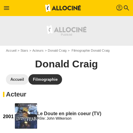
profil
menu
search
Accueil
Stars
Acteurs
Donald Craig
Filmographie Donald Craig
Donald Craig
Accueil
Filmographie
Acteur
Le Doute en plein coeur (TV)
2001
Rôle: John Wilkerson