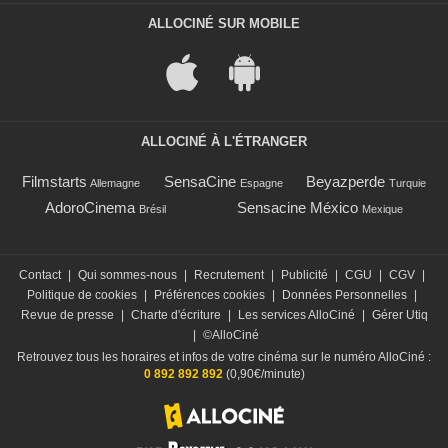
ALLOCINÉ SUR MOBILE
ALLOCINÉ À L'ÉTRANGER
Filmstarts
SensaCine
Beyazperde
Allemagne
Espagne
Turquie
AdoroCinema
Sensacine México
Brésil
Mexique
Contact
|
Qui sommes-nous
|
Recrutement
|
Publicité
|
CGU
|
CGV
|
Politique de cookies
|
Préférences cookies
|
Données Personnelles
|
Revue de presse
|
Charte d'écriture
|
Les services AlloCiné
|
Gérer Utiq
|
©AlloCiné
Retrouvez tous les horaires et infos de votre cinéma sur le numéro AlloCiné :
0 892 892 892
(0,90€/minute)