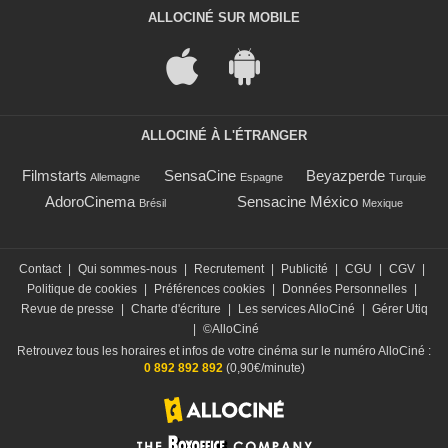
ALLOCINÉ SUR MOBILE
ALLOCINÉ À L'ÉTRANGER
Filmstarts
SensaCine
Beyazperde
Allemagne
Espagne
Turquie
AdoroCinema
Sensacine México
Brésil
Mexique
Contact
|
Qui sommes-nous
|
Recrutement
|
Publicité
|
CGU
|
CGV
|
Politique de cookies
|
Préférences cookies
|
Données Personnelles
|
Revue de presse
|
Charte d'écriture
|
Les services AlloCiné
|
Gérer Utiq
|
©AlloCiné
Retrouvez tous les horaires et infos de votre cinéma sur le numéro AlloCiné :
0 892 892 892
(0,90€/minute)