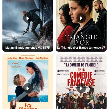
Mutiny Bande-annonce VO STFR
Le Triangle d'or Bande-annonce VF