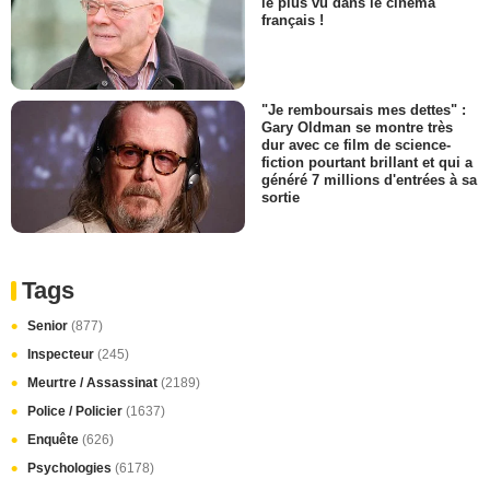
le plus vu dans le cinéma
français !
"Je remboursais mes dettes" :
Gary Oldman se montre très
dur avec ce film de science-
fiction pourtant brillant et qui a
généré 7 millions d'entrées à sa
sortie
Tags
Senior
(877)
Inspecteur
(245)
Meurtre / Assassinat
(2189)
Police / Policier
(1637)
Enquête
(626)
Psychologies
(6178)