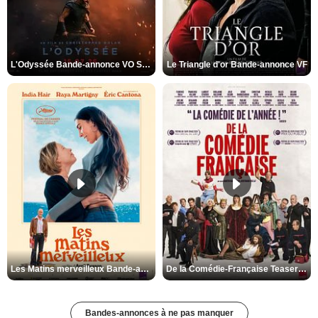
L'Odyssée Bande-annonce VO STFR
Le Triangle d'or Bande-annonce VF
Les Matins merveilleux Bande-annonce VF
De la Comédie-Française Teaser VF
Bandes-annonces à ne pas manquer