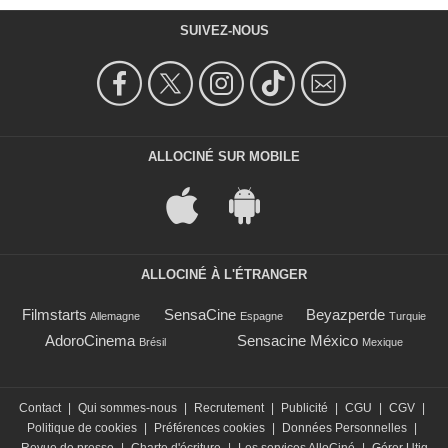
SUIVEZ-NOUS
ALLOCINÉ SUR MOBILE
ALLOCINÉ À L'ÉTRANGER
Filmstarts
SensaCine
Beyazperde
Allemagne
Espagne
Turquie
AdoroCinema
Sensacine México
Brésil
Mexique
Contact
|
Qui sommes-nous
|
Recrutement
|
Publicité
|
CGU
|
CGV
|
Politique de cookies
|
Préférences cookies
|
Données Personnelles
|