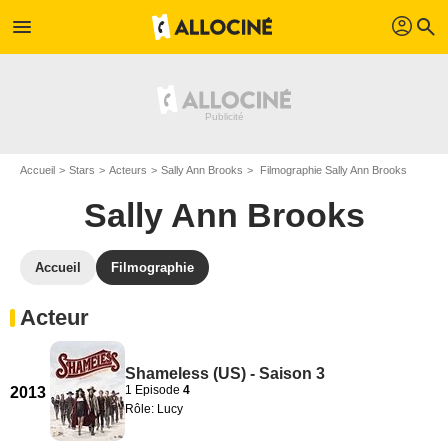
profil
menu
search
Accueil
Stars
Acteurs
Sally Ann Brooks
Filmographie Sally Ann Brooks
Sally Ann Brooks
Accueil
Filmographie
Acteur
Shameless (US) - Saison 3
1 Episode
4
2013
Rôle: Lucy