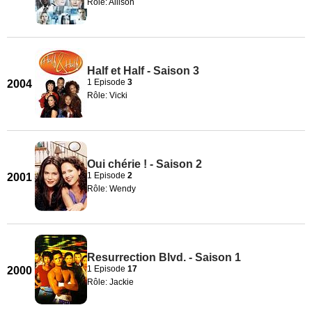
Rôle: Allison
Half et Half - Saison 3
1 Episode
3
2004
Rôle: Vicki
Oui chérie ! - Saison 2
1 Episode
2
2001
Rôle: Wendy
Resurrection Blvd. - Saison 1
1 Episode
17
2000
Rôle: Jackie