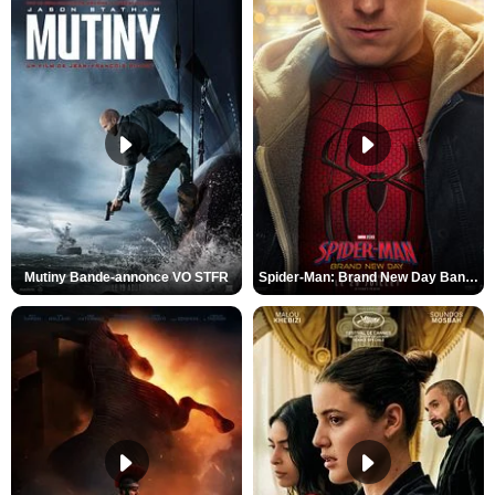
Mutiny Bande-annonce VO STFR
Spider-Man: Brand New Day Bande-annonce VO STFR