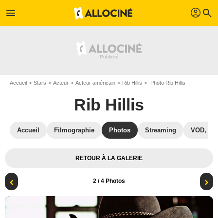
profil
menu
search
Accueil
Stars
Acteur
Acteur américain
Rib Hillis
Photo Rib Hillis
Rib Hillis
Accueil
Filmographie
Photos
Streaming
VOD, DV
RETOUR À LA GALERIE
2
/ 4 Photos