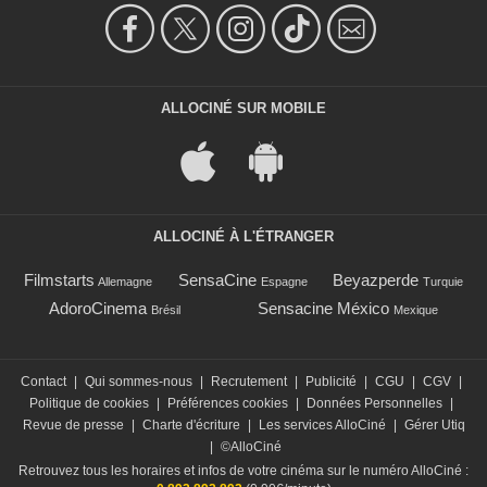
ALLOCINÉ SUR MOBILE
ALLOCINÉ À L'ÉTRANGER
Filmstarts
SensaCine
Beyazperde
Allemagne
Espagne
Turquie
AdoroCinema
Sensacine México
Brésil
Mexique
Contact
|
Qui sommes-nous
|
Recrutement
|
Publicité
|
CGU
|
CGV
|
Politique de cookies
|
Préférences cookies
|
Données Personnelles
|
Revue de presse
|
Charte d'écriture
|
Les services AlloCiné
|
Gérer Utiq
|
©AlloCiné
Retrouvez tous les horaires et infos de votre cinéma sur le numéro AlloCiné :