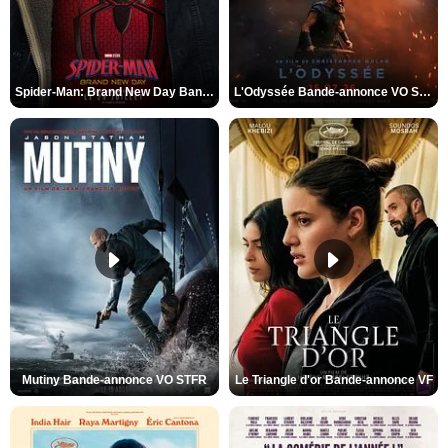
Spider-Man: Brand New Day Bande-annonce VO STFR
L'Odyssée Bande-annonce VO STFR
Mutiny Bande-annonce VO STFR
Le Triangle d'or Bande-annonce VF