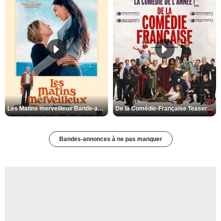
Les Matins merveilleux Bande-annonce VF
De la Comédie-Française Teaser VF
Bandes-annonces à ne pas manquer