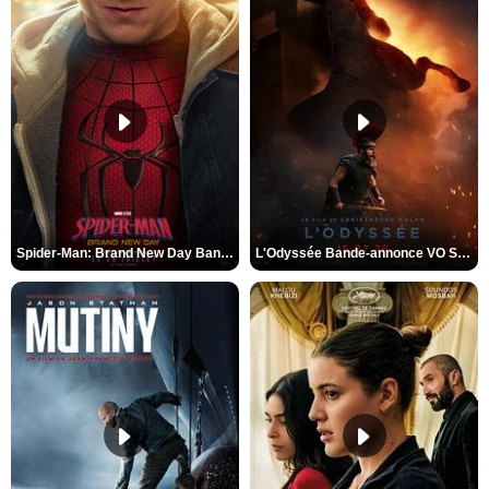
Spider-Man: Brand New Day Bande-annonce VO STFR
L'Odyssée Bande-annonce VO STFR