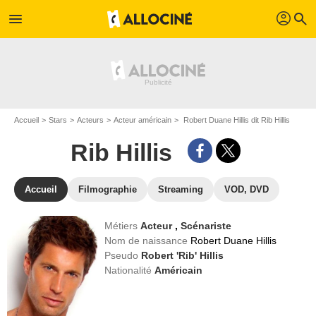
profil
menu
search
Accueil
Stars
Acteurs
Acteur américain
Robert Duane Hillis dit Rib Hillis
Rib Hillis
Accueil
Filmographie
Streaming
VOD, DVD
Métiers
Acteur
,
Scénariste
Nom de naissance
Robert Duane Hillis
Pseudo
Robert 'Rib' Hillis
Nationalité
Américain