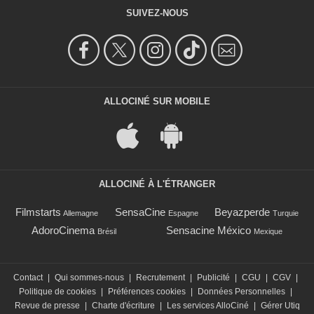
SUIVEZ-NOUS
ALLOCINÉ SUR MOBILE
ALLOCINÉ À L'ÉTRANGER
Filmstarts
SensaCine
Beyazperde
Allemagne
Espagne
Turquie
AdoroCinema
Sensacine México
Brésil
Mexique
Contact
|
Qui sommes-nous
|
Recrutement
|
Publicité
|
CGU
|
CGV
|
Politique de cookies
|
Préférences cookies
|
Données Personnelles
|
Revue de presse
|
Charte d'écriture
|
Les services AlloCiné
|
Gérer Utiq