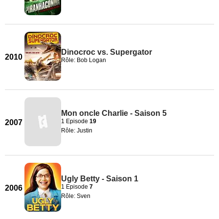
Dinocroc vs. Supergator
2010
Rôle: Bob Logan
Mon oncle Charlie - Saison 5
1 Episode
19
2007
Rôle: Justin
Ugly Betty - Saison 1
1 Episode
7
2006
Rôle: Sven