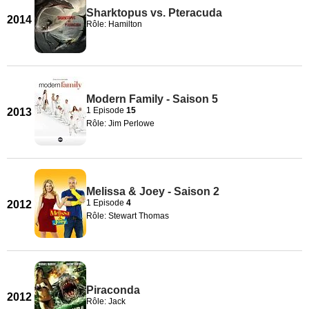
Sharktopus vs. Pteracuda
2014
Rôle: Hamilton
Modern Family - Saison 5
1 Episode
15
2013
Rôle: Jim Perlowe
Melissa & Joey - Saison 2
1 Episode
4
2012
Rôle: Stewart Thomas
Piraconda
2012
Rôle: Jack