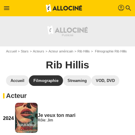
profil
menu
search
Accueil
Stars
Acteurs
Acteur américain
Rib Hillis
Filmographie Rib Hillis
Rib Hillis
Accueil
Filmographie
Streaming
VOD, DVD
Acteur
Je veux ton mari
2024
Rôle: Jim