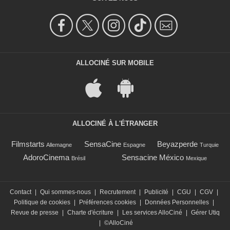
ALLOCINÉ SUR MOBILE
ALLOCINÉ À L'ÉTRANGER
Filmstarts
SensaCine
Beyazperde
Allemagne
Espagne
Turquie
AdoroCinema
Sensacine México
Brésil
Mexique
Contact
|
Qui sommes-nous
|
Recrutement
|
Publicité
|
CGU
|
CGV
|
Politique de cookies
|
Préférences cookies
|
Données Personnelles
|
Revue de presse
|
Charte d'écriture
|
Les services AlloCiné
|
Gérer Utiq
|
©AlloCiné