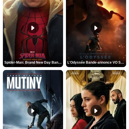
Spider-Man: Brand New Day Bande-annonce VO STFR
L'Odyssée Bande-annonce VO STFR